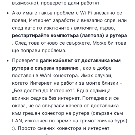
възможно), проверете дали работят.
Ако имате такъв проблем с Wi-Fi внезапно се
появи, Интернет заработи и внезапно спря, или
след като го изключите / включите, първо,
рестартирайте компютъра (лаптопа) и рутера
. След това отново се свържете. Може би това
ще поправи проблема.
Проверете
дали кабелът от доставчика към
рутера е свързан правилно
, ако е добре
поставен в WAN конектора. Имах случай,
когато Интернет не работи за моите близки -
„Без достъп до Интернет“. Една седмица
всички седяха без интернет. Погледнах и се
оказа, че са свързали кабела от доставчика
към грешен конектор на рутера (свързан към
LAN, изключен по време на гръмотевична буря)
:). Просто смених конектора и интернет