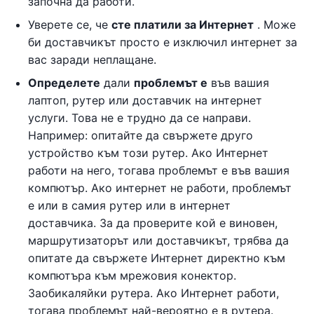
започна да работи.
Уверете се, че
сте платили за Интернет
. Може
би доставчикът просто е изключил интернет за
вас заради неплащане.
Определете
дали
проблемът е
във вашия
лаптоп, рутер или доставчик на интернет
услуги. Това не е трудно да се направи.
Например: опитайте да свържете друго
устройство към този рутер. Ако Интернет
работи на него, тогава проблемът е във вашия
компютър. Ако интернет не работи, проблемът
е или в самия рутер или в интернет
доставчика. За да проверите кой е виновен,
маршрутизаторът или доставчикът, трябва да
опитате да свържете Интернет директно към
компютъра към мрежовия конектор.
Заобикаляйки рутера. Ако Интернет работи,
тогава проблемът най-вероятно е в рутера.