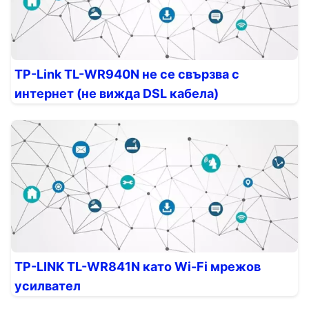
TP-Link TL-WR940N не се свързва с
интернет (не вижда DSL кабела)
TP-LINK TL-WR841N като Wi-Fi мрежов
усилвател