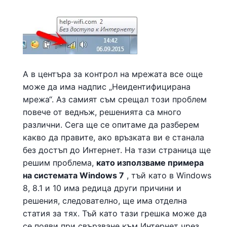
А в центъра за контрол на мрежата все още
може да има надпис „Неидентифицирана
мрежа“. Аз самият съм срещал този проблем
повече от веднъж, решенията са много
различни. Сега ще се опитаме да разберем
какво да правите, ако връзката ви е станала
без достъп до Интернет. На тази страница ще
решим проблема,
като използваме примера
на системата Windows 7
, тъй като в Windows
8, 8.1 и 10 има редица други причини и
решения, следователно, ще има отделна
статия за тях. Тъй като тази грешка може да
се появи при свързване към Интернет чрез