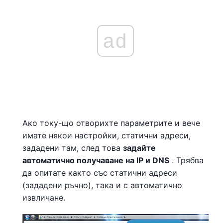
ad
Ако току-що отворихте параметрите и вече
имате някои настройки, статични адреси,
зададени там, след това
задайте
автоматично получаване на IP и DNS
. Трябва
да опитате както със статични адреси
(зададени ръчно), така и с автоматично
извличане.