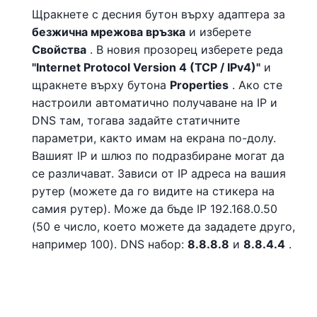
Щракнете с десния бутон върху адаптера за
безжична мрежова връзка
и изберете
Свойства
. В новия прозорец изберете реда
"Internet Protocol Version 4 (TCP / IPv4)"
и
щракнете върху бутона
Properties
. Ако сте
настроили автоматично получаване на IP и
DNS там, тогава задайте статичните
параметри, както имам на екрана по-долу.
Вашият IP и шлюз по подразбиране могат да
се различават. Зависи от IP адреса на вашия
рутер (можете да го видите на стикера на
самия рутер). Може да бъде IP 192.168.0.50
(50 е число, което можете да зададете друго,
например 100). DNS набор:
8.8.8.8
и
8.8.4.4
.