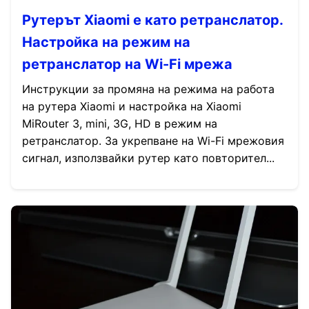
Рутерът Xiaomi е като ретранслатор.
Настройка на режим на
ретранслатор на Wi-Fi мрежа
Инструкции за промяна на режима на работа
на рутера Xiaomi и настройка на Xiaomi
MiRouter 3, mini, 3G, HD в режим на
ретранслатор. За укрепване на Wi-Fi мрежовия
сигнал, използвайки рутер като повторител...