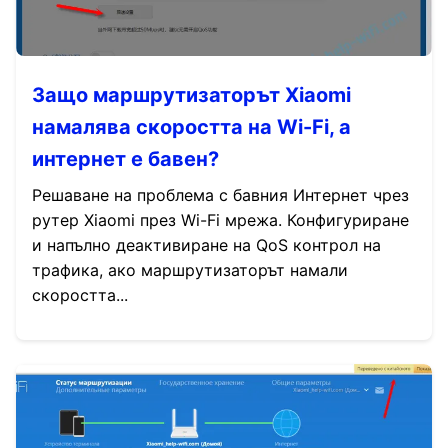
Защо маршрутизаторът Xiaomi
намалява скоростта на Wi-Fi, а
интернет е бавен?
Решаване на проблема с бавния Интернет чрез
рутер Xiaomi през Wi-Fi мрежа. Конфигуриране
и напълно деактивиране на QoS контрол на
трафика, ако маршрутизаторът намали
скоростта...