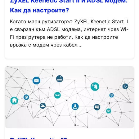
ZyXEL Keenetic Start II и ADSL модем.
Как да настроите?
Когато маршрутизаторът ZyXEL Keenetic Start II
е свързан към ADSL модема, интернет чрез Wi-
Fi през рутера не работи. Как да настроите
връзка с модем чрез кабел...