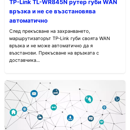
TP-Link TL-WR845N рутер губи WAN
връзка и не се възстановява
автоматично
След прекъсване на захранването,
маршрутизаторът TP-Link губи своята WAN
връзка и не може автоматично да я
възстанови. Прекъсване на връзката с
доставчика...