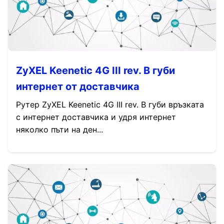
ZyXEL Keenetic 4G III rev. B губи
интернет от доставчика
Рутер ZyXEL Keenetic 4G III rev. B губи връзката
с интернет доставчика и удря интернет
няколко пъти на ден...