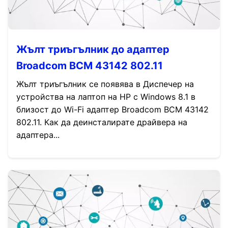
Жълт триъгълник до адаптер
Broadcom BCM 43142 802.11
Жълт триъгълник се появява в Диспечер на
устройства на лаптоп на HP с Windows 8.1 в
близост до Wi-Fi адаптер Broadcom BCM 43142
802.11. Как да деинсталирате драйвера на
адаптера...