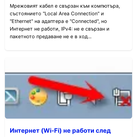
Мрежовият кабел е свързан към компютъра,
състоянието "Local Area Connection" и
"Ethernet" на адаптера е "Connected", но
Интернет не работи, IPv4: не е свързан и
пакетното предаване не е в ход...
Интернет (Wi-Fi) не работи след