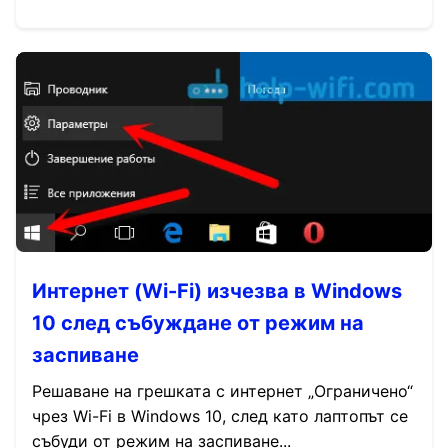
Интернет (Wi-Fi) изчезва в Windows
10 след събуждане от режим на
заспиване
Решаване на грешката с интернет „Ограничено“
чрез Wi-Fi в Windows 10, след като лаптопът се
събуди от режим на заспиване...