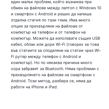
един малък проблем, който възниква при
обмен на файлове между лаптоп с Windows 10
и смартфон с Android и реших да напиша
отделна статия по тази тема. Има много
опции за прехвърляне на файлове от
компютър на телефон и от телефон на
компютър. Можете да използвате същия USB
кабел, облак или дори Wi-Fi (говорех за това
във статиите за споделяне на статии чрез Wi-
Fi рутер между телефон с Android и
компютър). Но по някаква причина много
хора забравят за Bluetooth. Няма проблеми с
прехвърлянето на файлове на смартфони с
Android. Този метод, разбира се, няма да
работи на iPhone и iPad.