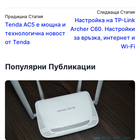
Следваща Статия
Предишна Статия
Настройка на TP-Link
Tenda AC5 е мощна и
Archer C60. Настройки
технологична новост
за връзка, интернет и
от Tenda
Wi-Fi
Популярни Публикации