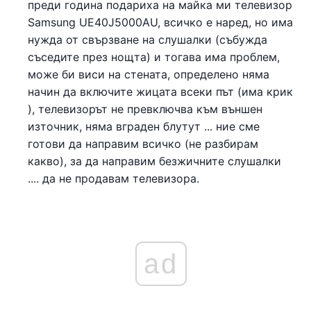
преди година подариха на майка ми телевизор
Samsung UE40J5000AU, всичко е наред, но има
нужда от свързване на слушалки (събужда
съседите през нощта) и тогава има проблем,
може би виси на стената, определено няма
начин да включите жицата всеки път (има крик
), телевизорът не превключва към външен
източник, няма вграден блутут ... ние сме
готови да направим всичко (не разбирам
какво), за да направим безжичните слушалки
.... да не продавам телевизора.
ad