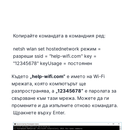
Копирайте командата в командния ред:
netsh wlan set hostednetwork режим =
разреши ssid = "help-wifi.com" key =
"12345678" keyUsage = постоянен
Където
„help-wifi.com“
е името на Wi-Fi
мрежата, която компютърът ще
разпространява, а
„12345678“
е паролата за
свързване към тази мрежа. Можете да ги
промените и да изпълните отново командата.
Щракнете върху Enter.