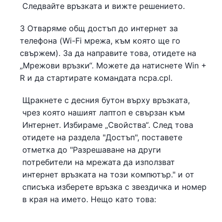
Следвайте връзката и вижте решението.
3 Отваряме общ достъп до интернет за
телефона (Wi-Fi мрежа, към която ще го
свържем). За да направите това, отидете на
„Мрежови връзки“. Можете да натиснете Win +
R и да стартирате командата ncpa.cpl.
Щракнете с десния бутон върху връзката,
чрез която нашият лаптоп е свързан към
Интернет. Избираме „Свойства“. След това
отидете на раздела "Достъп", поставете
отметка до "Разрешаване на други
потребители на мрежата да използват
интернет връзката на този компютър." и от
списъка изберете връзка с звездичка и номер
в края на името. Нещо като това: