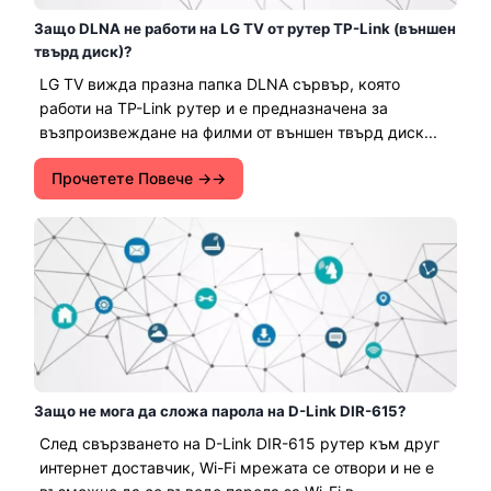
Защо DLNA не работи на LG TV от рутер TP-Link (външен
твърд диск)?
LG TV вижда празна папка DLNA сървър, която
работи на TP-Link рутер и е предназначена за
възпроизвеждане на филми от външен твърд диск...
Прочетете Повече →
Защо не мога да сложа парола на D-Link DIR-615?
След свързването на D-Link DIR-615 рутер към друг
интернет доставчик, Wi-Fi мрежата се отвори и не е