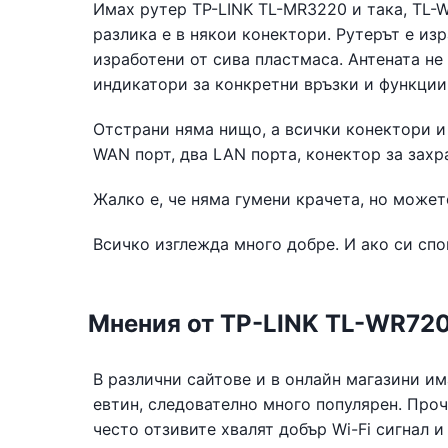
Имах рутер TP-LINK TL-MR3220 и така, TL-
разлика е в някои конектори. Рутерът е из
изработени от сива пластмаса. Антената не
индикатори за конкретни връзки и функции
Отстрани няма нищо, а всички конектори и
WAN порт, два LAN порта, конектор за захр
Жалко е, че няма гумени крачета, но можете
Всичко изглежда много добре. И ако си спо
Мнения от TP-LINK TL-WR72
В различни сайтове и в онлайн магазини и
евтин, следователно много популярен. Про
често отзивите хвалят добър Wi-Fi сигнал и