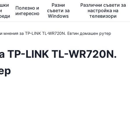
ешки
Разни
Различни съвети за
Полезно и
и
съвети за
настройка на
интересно
реди
Windows
телевизори
 и мнения за TP-LINK TL-WR720N. Евтин домашен рутер
за TP-LINK TL-WR720N.
ер