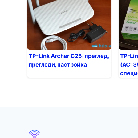
TP-Link Archer C25: преглед,
TP-Li
прегледи, настройка
(AC135
специ