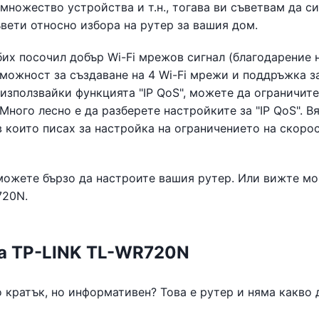
 множество устройства и т.н., тогава ви съветвам да си
ъвети относно избора на рутер за вашия дом.
их посочил добър Wi-Fi мрежов сигнал (благодарение 
зможност за създаване на 4 Wi-Fi мрежи и поддръжка за
 използвайки функцията "IP QoS", можете да ограничите
Много лесно е да разберете настройките за "IP QoS". В
в които писах за настройка на ограничението на скоро
 можете бързо да настроите вашия рутер. Или вижте мо
720N.
на TP-LINK TL-WR720N
 кратък, но информативен? Това е рутер и няма какво 