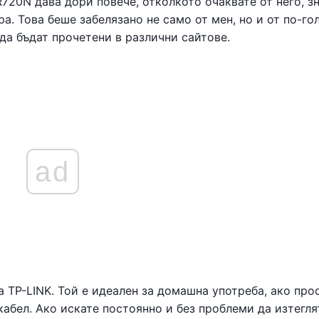
R720N дава дори повече, отколкото очаквате от него, з
а. Това беше забелязано не само от мен, но и от по-го
 да бъдат прочетени в различни сайтове.
ad
 TP-LINK. Той е идеален за домашна употреба, ако про
кабел. Ако искате постоянно и без проблеми да изтегля