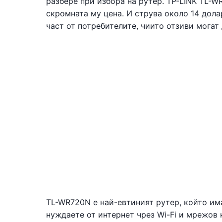
разбере при избора на рутер. TP-LINK TL-W
скромната му цена. И струва около 14 долар
част от потребителите, чиито отзиви могат
TL-WR720N е най-евтиният рутер, който има
нуждаете от интернет чрез Wi-Fi и мрежов 