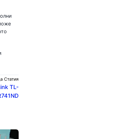
волни
 може
ото
и
а Статия
ink TL-
741ND