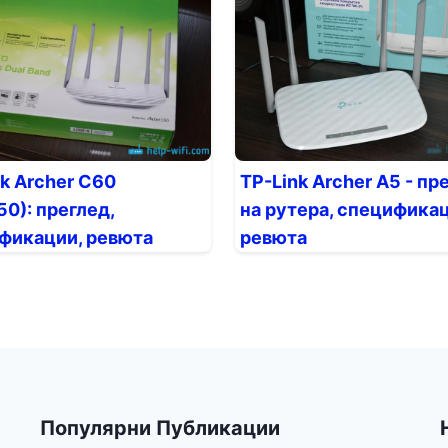
nk Archer C60
TP-Link Archer A5 - пр
0): преглед,
на рутера, спецификац
фикации, ревюта
ревюта
Популярни Публикации