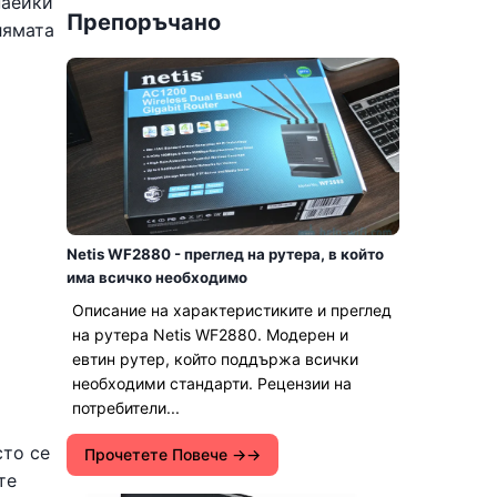
наейки
Препоръчано
лямата
Netis WF2880 - преглед на рутера, в който
има всичко необходимо
Описание на характеристиките и преглед
на рутера Netis WF2880. Модерен и
евтин рутер, който поддържа всички
необходими стандарти. Рецензии на
потребители...
сто се
Прочетете Повече →
те