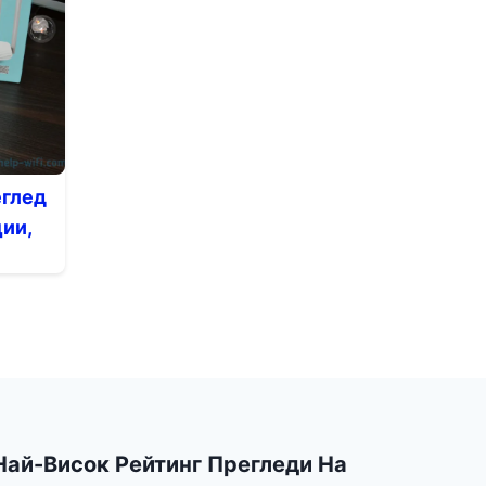
еглед
ии,
Най-Висок Рейтинг Прегледи На