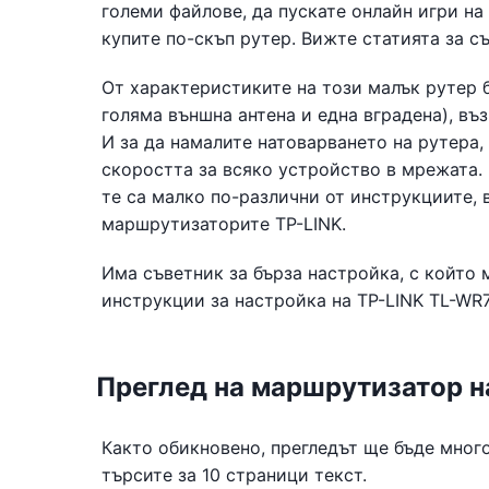
големи файлове, да пускате онлайн игри на
купите по-скъп рутер. Вижте статията за с
От характеристиките на този малък рутер б
голяма външна антена и една вградена), въ
И за да намалите натоварването на рутера,
скоростта за всяко устройство в мрежата. 
те са малко по-различни от инструкциите, 
маршрутизаторите TP-LINK.
Има съветник за бърза настройка, с който
инструкции за настройка на TP-LINK TL-WR
Преглед на маршрутизатор 
Както обикновено, прегледът ще бъде много
търсите за 10 страници текст.