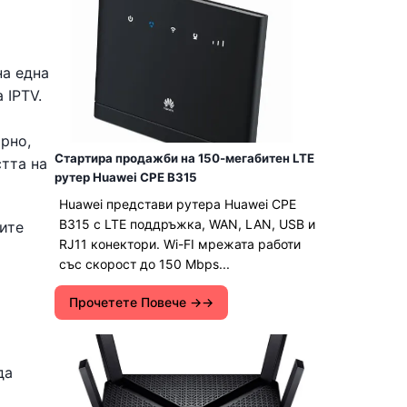
на една
 IPTV.
ярно,
Стартира продажби на 150-мегабитен LTE
стта на
рутер Huawei CPE B315
Huawei представи рутера Huawei CPE
B315 с LTE поддръжка, WAN, LAN, USB и
ите
RJ11 конектори. Wi-FI мрежата работи
със скорост до 150 Mbps...
Прочетете Повече →
да