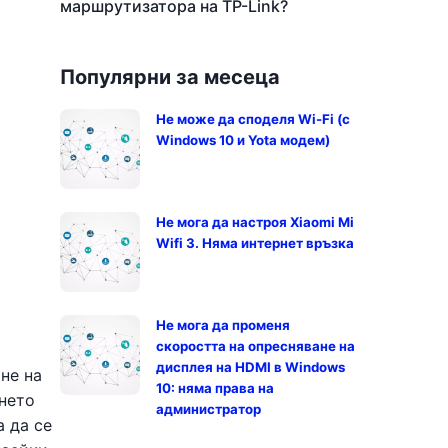
маршрутизатора на TP-Link?
Популярни за месеца
Не може да споделя Wi-Fi (с
Windows 10 и Yota модем)
Не мога да настроя Xiaomi Mi
Wifi 3. Няма интернет връзка
Не мога да променя
скоростта на опресняване на
дисплея на HDMI в Windows
не на
10: няма права на
янето
администратор
а да се