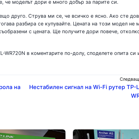
, че моделът дори е много добър за парите си.
що друго. Струва ми се, че всичко е ясно. Ако сте до
тогава разбира се купувайте. Цената на този модел не
съобразени с цената. Ще получите дори повече, отколк
TL-WR720N в коментарите по-долу, споделете опита си 
Следващ
рола на
Нестабилен сигнал на Wi-Fi рутер TP-L
WR