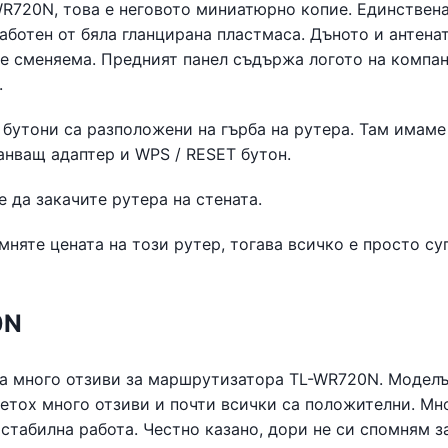
WR720N, това е неговото миниатюрно копие. Единствен
работен от бяла гланцирана пластмаса. Дъното и антена
 е сменяема. Предният панел съдържа логото на компа
.
 бутони са разположени на гърба на рутера. Там имаме
анващ адаптер и WPS / RESET бутон.
 да закачите рутера на стената.
мняте цената на този рутер, тогава всичко е просто су
0N
ма много отзиви за маршрутизатора TL-WR720N. Моделъ
четох много отзиви и почти всички са положителни. Мн
 стабилна работа. Честно казано, дори не си спомням з