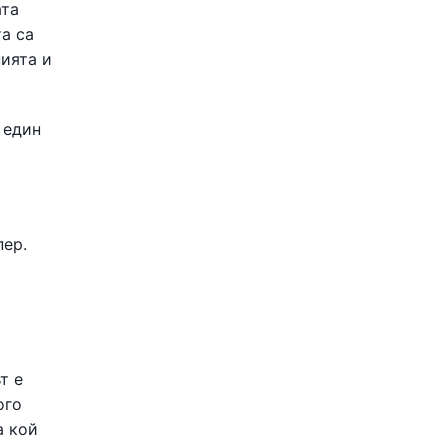
ата
та са
нията и
 един
пер.
т е
ого
а кой