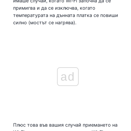
имаше случай, когато Wi-Fi започна да се
примигва и да се изключва, когато
температурата на дънната платка се повиши
силно (мостът се нагрява).
ad
Плюс това във вашия случай приемането на