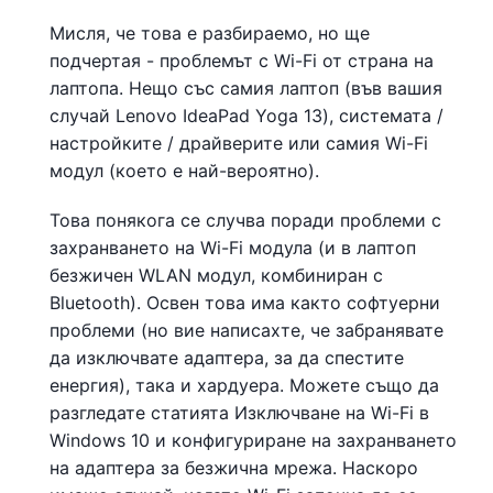
Мисля, че това е разбираемо, но ще
подчертая - проблемът с Wi-Fi от страна на
лаптопа. Нещо със самия лаптоп (във вашия
случай Lenovo IdeaPad Yoga 13), системата /
настройките / драйверите или самия Wi-Fi
модул (което е най-вероятно).
Това понякога се случва поради проблеми с
захранването на Wi-Fi модула (и в лаптоп
безжичен WLAN модул, комбиниран с
Bluetooth). Освен това има както софтуерни
проблеми (но вие написахте, че забранявате
да изключвате адаптера, за да спестите
енергия), така и хардуера. Можете също да
разгледате статията Изключване на Wi-Fi в
Windows 10 и конфигуриране на захранването
на адаптера за безжична мрежа. Наскоро