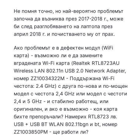
Не помня точно, но най-вероятно проблемът
започна да възниква през 2017-2018 г., може
би след разглобяването на лаптопа през
април 2018 г. и почистването му от прах.
Ако проблемът е в дефектен модул (WiFi
карта) - възможно ли е да замените
вградената Wi-Fi карта (Realtek RTL8723AU
Wireless LAN 802.11n USB 2.0 Network Adapter,
номер ZZ10034322M - Поддържана Wi-Fi
честота: 2.4 GHz) с друга по-нова и по-мощен
модел с честота 2,4 GHz или модел с честоти
2,4 и 5 GHz - и стабилно работещ, или
оригинален, и ако е възможно - коя карта
бихте препоръчали? Намерих RTL8723 лв.
USB + USB BT WLAN 802.11bgn и bt, номер
ZZ1003850PM - ще работи ли?