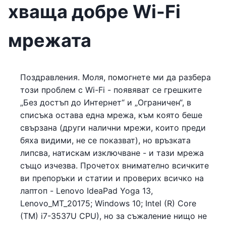
хваща добре Wi-Fi
мрежата
Поздравления. Моля, помогнете ми да разбера
този проблем с Wi-Fi - появяват се грешките
„Без достъп до Интернет“ и „Ограничен“, в
списъка остава една мрежа, към която беше
свързана (други налични мрежи, които преди
бяха видими, не се показват), но връзката
липсва, натискам изключване - и тази мрежа
също изчезва. Прочетох внимателно всичките
ви препоръки и статии и проверих всичко на
лаптоп - Lenovo IdeaPad Yoga 13,
Lenovo_MT_20175; Windows 10; Intel (R) Core
(TM) i7-3537U CPU), но за съжаление нищо не