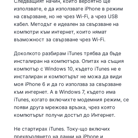
Следващият начин, който вероятно ще
използвате, е да използвате iPhone в режим
на свързване, но не чрез Wi-Fi, а чрез USB
кабел. Методът е идеален за свързване на
компютри към интернет, които нямат
възможност за свързване чрез Wi-Fi.
Доколкото разбирам iTunes трябва да бъде
инсталиран на компютъра. Опитах на същия
компютър с Windows 10, където iTunes не е
инсталиран и компютърът не можа да види
моя iPhone 6 и да го използва за свързване
към интернет. А в Windows 7, където има
iTunes, когато включихте модемния режим, се
появи друга мрежова връзка, чрез която
компютърът получи достъп до Интернет.
Не стартирах iTunes. Току-що включих
прехвърлянето на данни на iPhone и