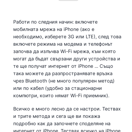
Работи по следния начин: включете
мобилната мрежа на iPhone (ако е
необходимо, изберете 3G или LTE), след това
включете режима на модема и телефонът
започва да излъчва Wi-Fi мрежа, към която
могат да бъдат свързани други устройства и
те ще получат интернет от iPhone ... Също
така можете да разпространявате връзка
чрез Bluetooth (не много популярен метод)
или по кабел (удобно за стационарни
компютри, които нямат Wi-Fi приемник).
Всичко е много лесно да се настрои. Тествах
и трите метода и сега ще ви покажа
подробно как да започнете споделяне на
интернет от iPhone. Тествах всичко на iPhone