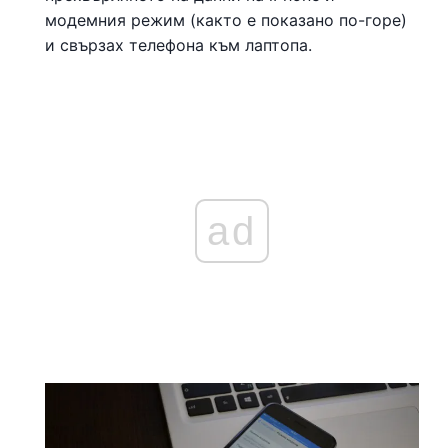
модемния режим (както е показано по-горе)
и свързах телефона към лаптопа.
ad