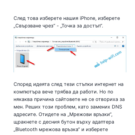
След това изберете нашия iPhone, изберете
„Свързване чрез“ - „Точка за достъп“.
Според идеята след тези стъпки интернет на
компютъра вече трябва да работи. Но по
някаква причина сайтовете не се отвориха за
мен. Реших този проблем, като замених DNS
адресите. Отидете на „Мрежови връзки“,
щракнете с десния бутон върху адаптера
„Bluetooth мрежова връзка“ и изберете