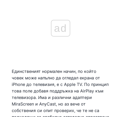
ad
Единственият нормален начин, по който
човек може напълно да огледал екрана от
iPhone до телевизия, е с Apple TV. По принцип
това поле добавя поддръжка на AirPlay към
телевизора. Има и различни адаптери
MiraScreen и AnyCast, но аз вече от
собствения си опит проверих, че те не са
подходящи за стабилно огледално отразяване