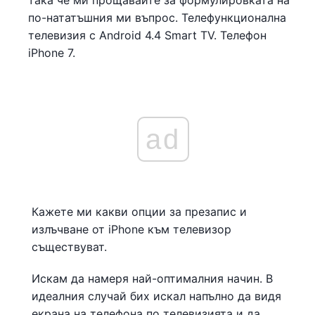
така че ми прощавайте за формулировката на
по-нататъшния ми въпрос. Телефункционална
телевизия с Android 4.4 Smart TV. Телефон
iPhone 7.
ad
Кажете ми какви опции за презапис и
излъчване от iPhone към телевизор
съществуват.
Искам да намеря най-оптималния начин. В
идеалния случай бих искал напълно да видя
екрана на телефона по телевизията и да