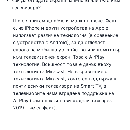
Как да огледате екрана на iPhone или iPad към
телевизора?
Ще се опитам да обясня малко повече. Факт
е, че iPhone и други устройства на Apple
използват различна технология (в сравнение
с устройства с Android), за да огледаят
екрана на мобилно устройство или компютър
към телевизионен екран. Това е AirPlay
технология. Всъщност това е данък върху
технологията Miracast. Но в сравнение с
технологията Miracast, която се поддържа в
почти всички телевизори на Smart TV, в
телевизорите няма вградена поддръжка на
AirPlay (само някои нови модели там през
2019 г. не са факт).