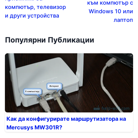
към компютър с
компютър, телевизор
Windows 10 или
и други устройства
лаптоп
Популярни Публикации
Как да конфигурирате маршрутизатора на
Mercusys MW301R?