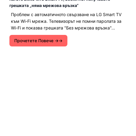
грешката „няма мрежова връзка“
Проблем с автоматичното свързване на LG Smart TV
към Wi-Fi мрежа. Телевизорът не помни паролата за
Wi-Fi и показва грешката "Без мрежова връзка"...
Прочетете Повече →
Указания за създаване на Wi-Fi