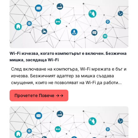
Wi-Fi изчезва, когато компютърът е включен. Безжична
мишка, засядаща Wi-Fi
След включване на компютъра, Wi-Fi мрежата е бъг и
изчезва. Безжичният адаптер за мишка създава
смущения, които не позволяват на Wi-Fi да работи...
Прочетете Повече →