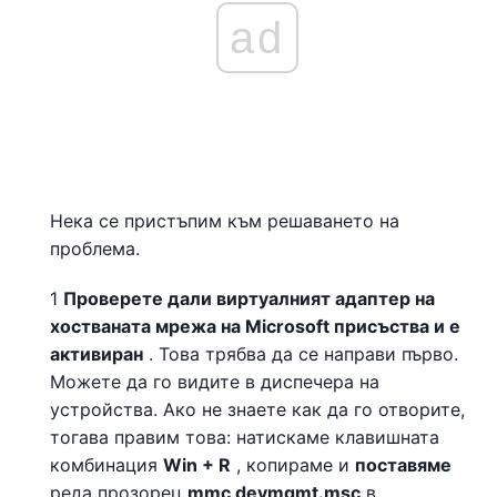
ad
Нека се пристъпим към решаването на
проблема.
1
Проверете дали виртуалният адаптер на
хостваната мрежа на Microsoft присъства и е
активиран
. Това трябва да се направи първо.
Можете да го видите в диспечера на
устройства. Ако не знаете как да го отворите,
тогава правим това: натискаме клавишната
комбинация
Win + R
, копираме и
поставяме
реда прозорец
mmc devmgmt.msc
в