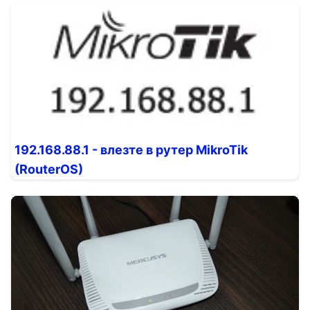
192.168.88.1 - влезте в рутер MikroTik
(RouterOS)