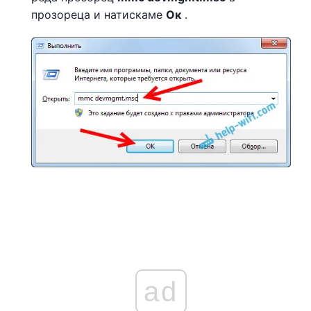
прозореца и натискаме
Ок
.
ad