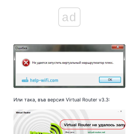
ad
Или така, във версия Virtual Router v3.3: