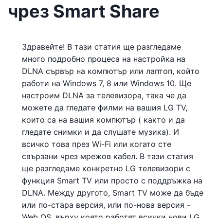
чрез Smart Share
Здравейте! В тази статия ще разгледаме
много подробно процеса на настройка на
DLNA сървър на компютър или лаптоп, който
работи на Windows 7, 8 или Windows 10. Ще
настроим DLNA за телевизора, така че да
можете да гледате филми на вашия LG TV,
които са на вашия компютър ( както и да
гледате снимки и да слушате музика). И
всичко това през Wi-Fi или когато сте
свързани чрез мрежов кабел. В тази статия
ще разгледаме конкретно LG телевизори с
функция Smart TV или просто с поддръжка на
DLNA. Между другото, Smart TV може да бъде
или по-стара версия, или по-нова версия -
Web OS, върху която работят всички нови LG