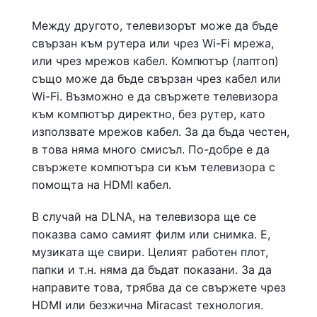
Между другото, телевизорът може да бъде
свързан към рутера или чрез Wi-Fi мрежа,
или чрез мрежов кабел. Компютър (лаптоп)
също може да бъде свързан чрез кабел или
Wi-Fi. Възможно е да свържете телевизора
към компютър директно, без рутер, като
използвате мрежов кабел. За да бъда честен,
в това няма много смисъл. По-добре е да
свържете компютъра си към телевизора с
помощта на HDMI кабел.
В случай на DLNA, на телевизора ще се
показва само самият филм или снимка. Е,
музиката ще свири. Целият работен плот,
папки и т.н. няма да бъдат показани. За да
направите това, трябва да се свържете чрез
HDMI или безжична Miracast технология.