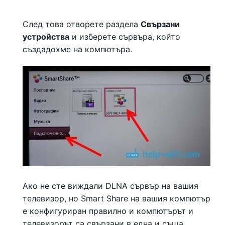
След това отворете раздела
Свързани
устройства
и изберете сървъра, който
създадохме на компютъра.
Ако не сте виждали DLNA сървър на вашия
телевизор, но Smart Share на вашия компютър
е конфигуриран правилно и компютърът и
телевизорът са свързани в една и съща