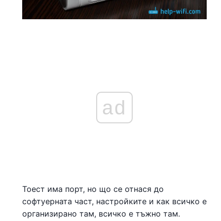
ad
Тоест има порт, но що се отнася до
софтуерната част, настройките и как всичко е
организирано там, всичко е тъжно там.