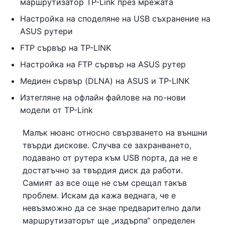
маршрутизатор TP-Link през мрежата
Настройка на споделяне на USB съхранение на
ASUS рутери
FTP сървър на TP-LINK
Настройка на FTP сървър на ASUS рутер
Медиен сървър (DLNA) на ASUS и TP-LINK
Изтегляне на офлайн файлове на по-нови
модели от TP-Link
Малък нюанс относно свързването на външни
твърди дискове. Случва се захранването,
подавано от рутера към USB порта, да не е
достатъчно за твърдия диск да работи.
Самият аз все още не съм срещал такъв
проблем. Искам да кажа веднага, че е
невъзможно да се знае предварително дали
маршрутизаторът ще „издърпа“ определен