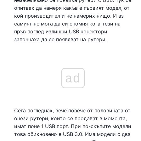
незабелязано се появиха рутери с USB. Тук се
опитвах да намеря какъв е първият модел, от
кой производител и не намерих нищо. И аз
самият не мога да си спомня кога тези на
пръв поглед излишни USB конектори
започнаха да се появяват на рутери.
ad
Сега погледнах, вече повече от половината от
онези рутери, които се продават в момента,
имат поне 1 USB порт. При по-скъпите модели
това обикновено е USB 3.0. Има модели с два