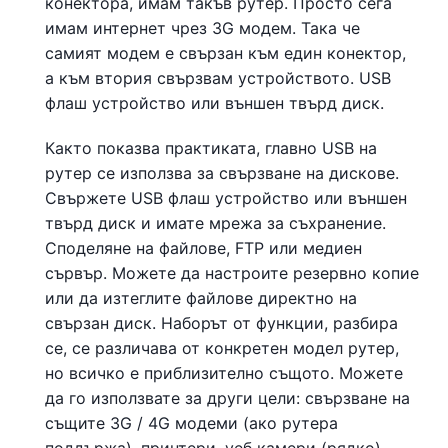
конектора, имам такъв рутер. Просто сега
имам интернет чрез 3G модем. Така че
самият модем е свързан към един конектор,
а към втория свързвам устройството. USB
флаш устройство или външен твърд диск.
Както показва практиката, главно USB на
рутер се използва за свързване на дискове.
Свържете USB флаш устройство или външен
твърд диск и имате мрежа за съхранение.
Споделяне на файлове, FTP или медиен
сървър. Можете да настроите резервно копие
или да изтеглите файлове директно на
свързан диск. Наборът от функции, разбира
се, се различава от конкретен модел рутер,
но всичко е приблизително същото. Можете
да го използвате за други цели: свързване на
същите 3G / 4G модеми (ако рутера
поддържа), принтери, уеб камери (рядко).