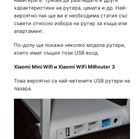
навигирате. Трябва да разгледате и други
характеристики на рутера, цената и др. Най-
вероятно пак ще ви е необходима статия със
съвети относно избора на рутер за къща или
апартамент.
По-долу ще покажа няколко модела рутери,
които имат същия този USB вход.
Xiaomi Mini Wifi и Xiaomi WiFi MiRouter 3
Това вероятно са най-евтините USB рутери на
пазара.