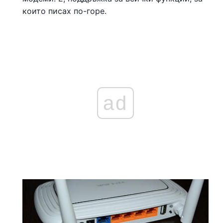
които писах по-горе.
ad