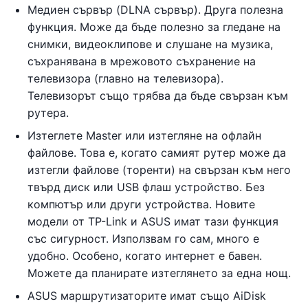
Медиен сървър (DLNA сървър). Друга полезна
функция. Може да бъде полезно за гледане на
снимки, видеоклипове и слушане на музика,
съхранявана в мрежовото съхранение на
телевизора (главно на телевизора).
Телевизорът също трябва да бъде свързан към
рутера.
Изтеглете Master или изтегляне на офлайн
файлове. Това е, когато самият рутер може да
изтегли файлове (торенти) на свързан към него
твърд диск или USB флаш устройство. Без
компютър или други устройства. Новите
модели от TP-Link и ASUS имат тази функция
със сигурност. Използвам го сам, много е
удобно. Особено, когато интернет е бавен.
Можете да планирате изтеглянето за една нощ.
ASUS маршрутизаторите имат също AiDisk