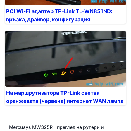
PCI Wi-Fi адаптер TP-Link TL-WN851ND:
връзка, драйвер, конфигурация
На маршрутизатора TP-Link светва
оранжевата (червена) интернет WAN лампа
Mercusys MW325R - преглед на рутери и