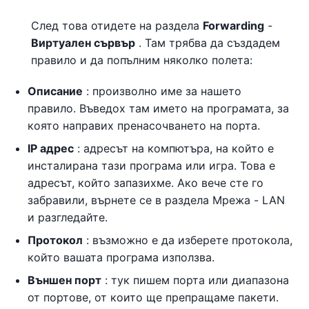
След това отидете на раздела
Forwarding
-
Виртуален сървър
. Там трябва да създадем
правило и да попълним няколко полета:
Описание
: произволно име за нашето
правило. Въведох там името на програмата, за
която направих пренасочването на порта.
IP адрес
: адресът на компютъра, на който е
инсталирана тази програма или игра. Това е
адресът, който запазихме. Ако вече сте го
забравили, върнете се в раздела Мрежа - LAN
и разгледайте.
Протокол
: възможно е да изберете протокола,
който вашата програма използва.
Външен порт
: тук пишем порта или диапазона
от портове, от които ще препращаме пакети.