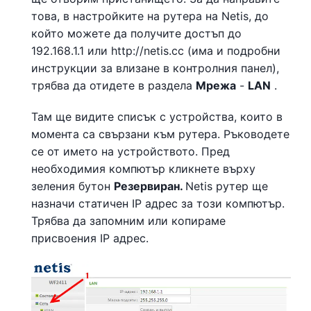
това, в настройките на рутера на Netis, до
който можете да получите достъп до
192.168.1.1 или http://netis.cc (има и подробни
инструкции за влизане в контролния панел),
трябва да отидете в раздела
Мрежа
-
LAN
.
Там ще видите списък с устройства, които в
момента са свързани към рутера. Ръководете
се от името на устройството. Пред
необходимия компютър кликнете върху
зеления бутон
Резервиран.
Netis рутер ще
назначи статичен IP адрес за този компютър.
Трябва да запомним или копираме
присвоения IP адрес.