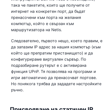
така че пакетите, които ще получите от
интернет на конкретен порт, да бъдат
пренасочени към порта на желания
компютър, който е свързан към
маршрутизатора на Netis.
Следователно, първото нещо, което правим, е
да запазим IP адрес за нашия компютър (към
който ще препратим пристанището) и да
конфигурираме виртуален сървър. По
подразбиране рутерът е с активирана
функция UPnP. Тя позволява на програми и
игри автоматично да пренасочват портове.
Но понякога трябва да зададете настройките
ръчно.
Присвояване на статичен IP