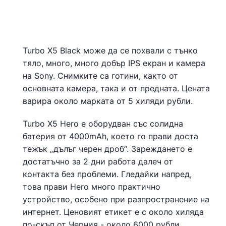
Turbo X5 Black може да се похвали с тънко
тяло, много, много добър IPS екран и камера
на Sony. Снимките са готини, както от
основната камера, така и от предната. Цената
варира около марката от 5 хиляди рубли.
Turbo X5 Hero е оборудван със солидна
батерия от 4000mAh, което го прави доста
тежък „дълъг черен дроб“. Зареждането е
достатъчно за 2 дни работа далеч от
контакта без проблеми. Гледайки напред,
това прави Hero много практично
устройство, особено при разпространение на
интернет. Ценовият етикет е с около хиляда
по-скъп от Черния - около 6000 рубли