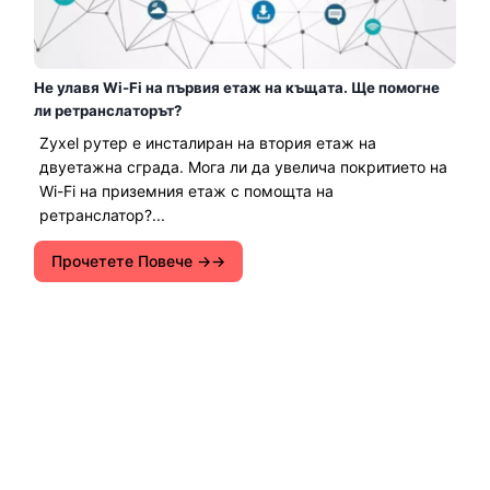
Не улавя Wi-Fi на първия етаж на къщата. Ще помогне
ли ретранслаторът?
Zyxel рутер е инсталиран на втория етаж на
двуетажна сграда. Мога ли да увелича покритието на
Wi-Fi на приземния етаж с помощта на
ретранслатор?...
Прочетете Повече →