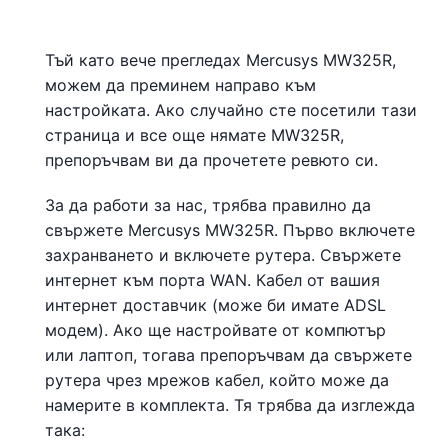
Тъй като вече прегледах Mercusys MW325R,
можем да преминем направо към
настройката. Ако случайно сте посетили тази
страница и все още нямате MW325R,
препоръчвам ви да прочетете ревюто си.
За да работи за нас, трябва правилно да
свържете Mercusys MW325R. Първо включете
захранването и включете рутера. Свържете
интернет към порта WAN. Кабел от вашия
интернет доставчик (може би имате ADSL
модем). Ако ще настройвате от компютър
или лаптоп, тогава препоръчвам да свържете
рутера чрез мрежов кабел, който може да
намерите в комплекта. Тя трябва да изглежда
така: