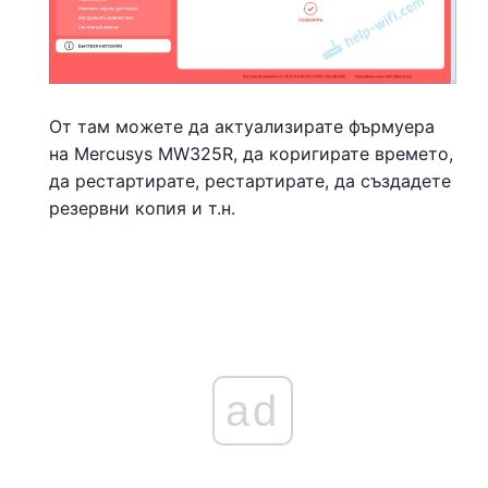
От там можете да актуализирате фърмуера
на Mercusys MW325R, да коригирате времето,
да рестартирате, рестартирате, да създадете
резервни копия и т.н.
ad