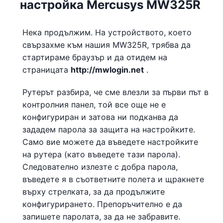
настройка Mercusys MW325R
Нека продължим. На устройството, което
свързахме към нашия MW325R, трябва да
стартираме браузър и да отидем на
страницата
http://mwlogin.net
.
Рутерът разбира, че сме влезли за първи път в
контролния панел, той все още не е
конфигуриран и затова ни подканва да
зададем парола за защита на настройките.
Само вие можете да въведете настройките
на рутера (като въведете тази парола).
Следователно излезте с добра парола,
въведете я в съответните полета и щракнете
върху стрелката, за да продължите
конфигурирането. Препоръчително е да
запишете паролата, за да не забравите.