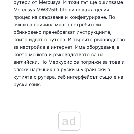
рутери от Mercusys. И този път ще ощипваме
Mercusys MW325R. Ще ви покажа целия
процес на свързване и конфигуриране. По
някаква причина много потребители
обикновено пренебрегват инструкциите,
които идват с рутера. И търсите ръководство
за настройка в интернет. Има оборудване, в
което менюто и ръководството са на
английски. Но Меркусис се погрижи за това и
сложи наръчник на руски и украински в
кутията с рутера. Уеб интерфейсът също е на
руски език.
ad