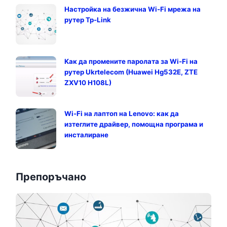
Настройка на безжична Wi-Fi мрежа на
рутер Tp-Link
Как да промените паролата за Wi-Fi на
рутер Ukrtelecom (Huawei Hg532E, ZTE
ZXV10 H108L)
Wi-Fi на лаптоп на Lenovo: как да
изтеглите драйвер, помощна програма и
инсталиране
Препоръчано