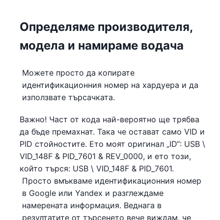
Определяме производителя,
модела и намираме водача
Можете просто да копирате
идентификационния номер на хардуера и да
използвате търсачката.
Важно! Част от кода най-вероятно ще трябва
да бъде премахнат. Така че остават само VID и
PID стойностите. Ето моят оригинал „ID“: USB \
VID_148F & PID_7601 & REV_0000, и ето този,
който търся: USB \ VID_148F & PID_7601.
Просто вмъкваме идентификационния номер
в Google или Yandex и разглеждаме
намерената информация. Веднага в
резултатите от търсенето вече виждам, че