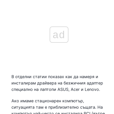
ad
В отделни статии показах как да намеря и
инсталирам драйвера на безжичния адаптер
специално на лаптопи ASUS, Acer и Lenovo.
Ако имаме стационарен компютър,
ситуацията там е приблизително същата. На
компютър най-често се инсталира PCI (вътре