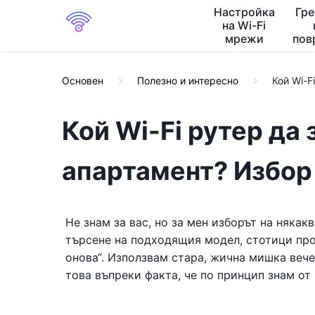
Настройка
Гр
на Wi-Fi
мрежи
пов
Основен
Полезно и интересно
Кой Wi-F
Кой Wi-Fi рутер да
апартамент? Избор
Не знам за вас, но за мен изборът на някак
търсене на подходящия модел, стотици про
онова“. Използвам стара, жична мишка вече
това въпреки факта, че по принцип знам от