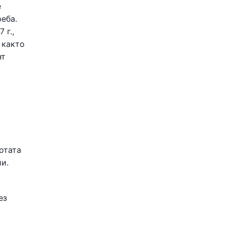
е
еба.
 г.,
 както
нт
отата
и.
ез