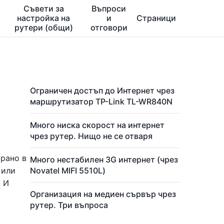
Съвети за
Въпроси
настройка на
и
Страници
рутери (общи)
отговори
Ограничен достъп до Интернет чрез
маршрутизатор TP-Link TL-WR840N
Много ниска скорост на интернет
чрез рутер. Нищо не се отваря
арано в
Много нестабилен 3G интернет (чрез
 или
Novatel MIFI 5510L)
. И
Организация на медиен сървър чрез
рутер. Три въпроса