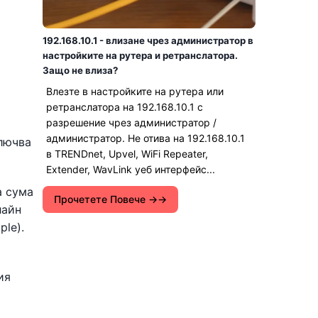
192.168.10.1 - влизане чрез администратор в
настройките на рутера и ретранслатора.
Защо не влиза?
Влезте в настройките на рутера или
ретранслатора на 192.168.10.1 с
разрешение чрез администратор /
администратор. Не отива на 192.168.10.1
ключва
в TRENDnet, Upvel, WiFi Repeater,
Extender, WavLink уеб интерфейс...
а сума
Прочетете Повече →
лайн
ple).
ия