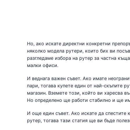
Но, ако искате директни конкретни препоръ
няколко модела рутери, които бих ви посъв
разгледаме избора на рутер за частна къща
малки офиси.
И веднага важен съвет. Ако имате неогран
пари, тогава купете един от най-скъпите р
магазин. Вземете този, който ви харесва в
Но определено ще работи стабилно и ще и
И още един съвет. Ако искате да спестите
рутер, тогава тази статия ще ви бъде полез