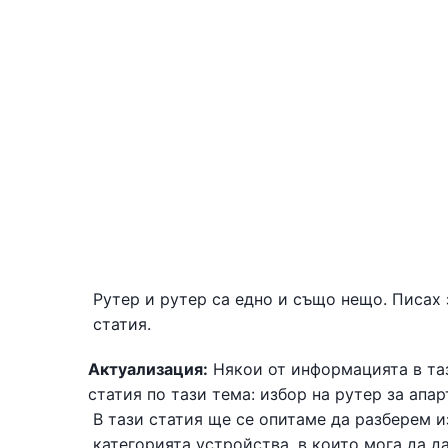
Рутер и рутер са едно и също нещо. Писах 
статия.
Актуализация:
Някои от информацията в таз
статия по тази тема: избор на рутер за апа
В тази статия ще се опитаме да разберем из
категорията устройства, в които мога да д