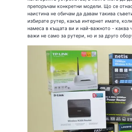
препоръчам конкретни модели. Що се отнас
наистина не обичам да давам такива съвети
избирате рутер, какъв интернет имате, кол
намеса в къщата ви и най-важното - каква ч
важи не само за рутери, но и за друго обор