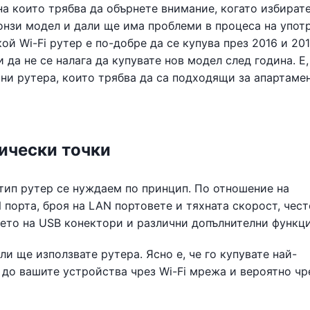
а които трябва да обърнете внимание, когато избират
онзи модел и дали ще има проблеми в процеса на употр
й Wi-Fi рутер е по-добре да се купува през 2016 и 2017
и да не се налага да купувате нов модел след година. Е,
ни рутера, които трябва да са подходящи за апартаме
нически точки
 тип рутер се нуждаем по принцип. По отношение на
порта, броя на LAN портовете и тяхната скорост, чест
ието на USB конектори и различни допълнителни функци
ли ще използвате рутера. Ясно е, че го купувате най-
 до вашите устройства чрез Wi-Fi мрежа и вероятно чр