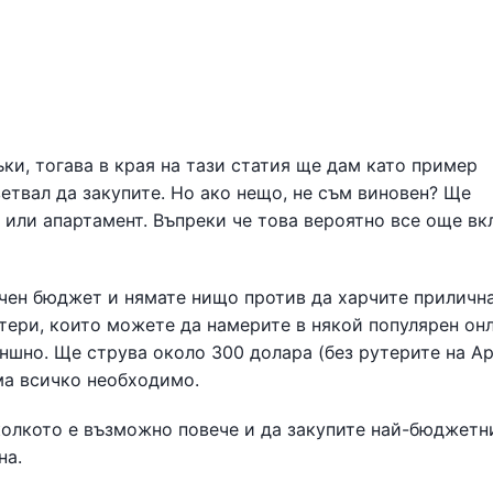
ки, тогава в края на тази статия ще дам като пример
етвал да закупите. Но ако нещо, не съм виновен? Ще
 или апартамент. Въпреки че това вероятно все още в
ичен бюджет и нямате нищо против да харчите приличн
утери, които можете да намерите в някой популярен он
ъншно. Ще струва около 300 долара (без рутерите на Ap
ма всичко необходимо.
 колкото е възможно повече и да закупите най-бюджетн
на.