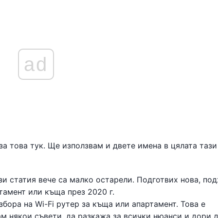
ad
за това тук. Ще използвам и двете имена в цялата тази
и статия вече са малко остарели. Подготвих нова, по
ртамент или къща през 2020 г.
бора на Wi-Fi рутер за къща или апартамент. Това е
ам някои съвети, да разкажа за всички нюанси и дори 