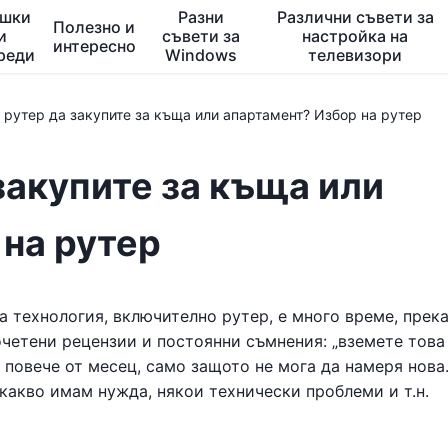
ешки
Разни
Различни съвети за
Полезно и
и
съвети за
настройка на
интересно
реди
Windows
телевизори
i рутер да закупите за къща или апартамент? Избор на рутер
 закупите за къща или
 на рутер
ва технология, включително рутер, е много време, прек
четени рецензии и постоянни съмнения: „вземете това
 повече от месец, само защото не мога да намеря нова
 какво имам нужда, някои технически проблеми и т.н.