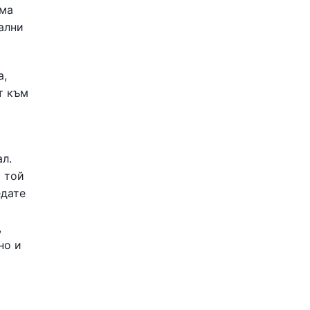
яма
ални
а,
т към
л.
а той
едате
,
но и