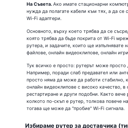
На Съвета.
Ако имате стационарни компютри
нужда да полагате кабели към тях, а да се
Wi-Fi адаптери.
Основното, върху което трябва да се съсре
която трябва да бъде покрита от Wi-Fi мре
рутера, и задачите, които ще изпълнявате н
файлове, онлайн видеоклипове, онлайн игри и
Тук всичко е просто: рутерът може просто 
Например, поради слаб предавател или анте
просто няма да може да работи стабилно, к
онлайн видеоклипове с високо качество, в 
рестартиране и други подобни. Както вече 
колкото по-скъп е рутер, толкова повече 
тогава ще може да "пробие" Wi-Fi сигнала.
Избираме рутер за доставчика (т