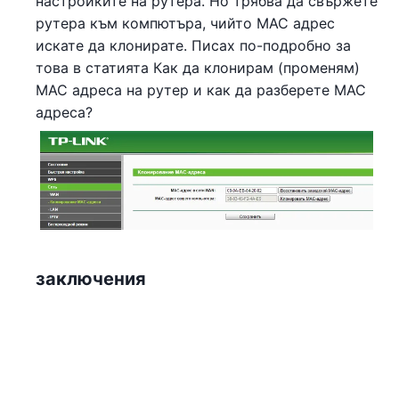
настройките на рутера. Но трябва да свържете
рутера към компютъра, чийто MAC адрес
искате да клонирате. Писах по-подробно за
това в статията Как да клонирам (променям)
MAC адреса на рутер и как да разберете МАС
адреса?
заключения