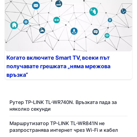
Когато включите Smart TV, всеки път
получавате грешката „няма мрежова
връзка“
Рутер TP-LINK TL-WR740N. Връзката пада за
няколко секунди
Маршрутизатор TP-LINK TL-WR841N не
разпространява интернет чрез Wi-Fi и кабел