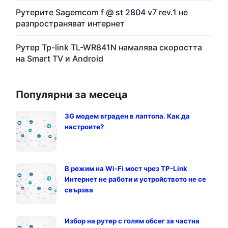
Рутерите Sagemcom f @ st 2804 v7 rev.1 не
разпространяват интернет
Рутер Tp-link TL-WR841N намалява скоростта
на Smart TV и Android
Популярни за месеца
3G модем вграден в лаптопа. Как да
настроите?
В режим на Wi-Fi мост чрез TP-Link
Интернет не работи и устройството не се
свързва
Избор на рутер с голям обсег за частна