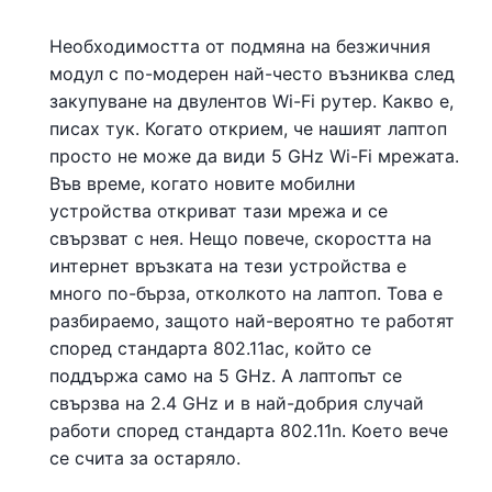
Необходимостта от подмяна на безжичния
модул с по-модерен най-често възниква след
закупуване на двулентов Wi-Fi рутер. Какво е,
писах тук. Когато открием, че нашият лаптоп
просто не може да види 5 GHz Wi-Fi мрежата.
Във време, когато новите мобилни
устройства откриват тази мрежа и се
свързват с нея. Нещо повече, скоростта на
интернет връзката на тези устройства е
много по-бърза, отколкото на лаптоп. Това е
разбираемо, защото най-вероятно те работят
според стандарта 802.11ac, който се
поддържа само на 5 GHz. А лаптопът се
свързва на 2.4 GHz и в най-добрия случай
работи според стандарта 802.11n. Което вече
се счита за остаряло.