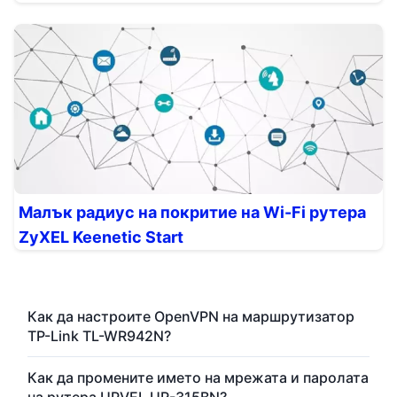
Малък радиус на покритие на Wi-Fi рутера
ZyXEL Keenetic Start
Как да настроите OpenVPN на маршрутизатор
TP-Link TL-WR942N?
Как да промените името на мрежата и паролата
на рутера UPVEL UR-315BN?