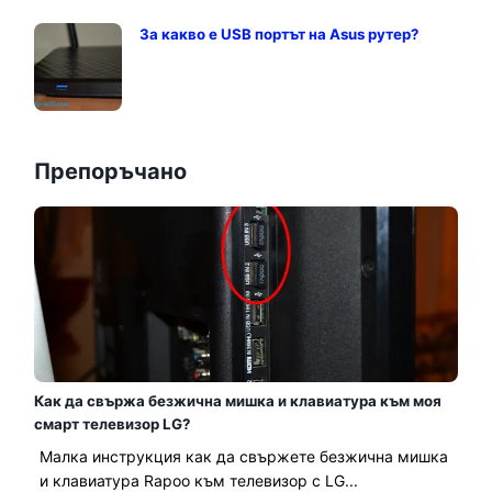
За какво е USB портът на Asus рутер?
Препоръчано
Как да свържа безжична мишка и клавиатура към моя
смарт телевизор LG?
Малка инструкция как да свържете безжична мишка
и клавиатура Rapoo към телевизор с LG...