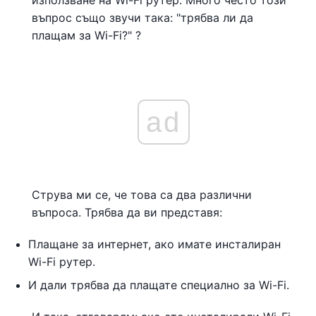
използване на Wi-Fi рутер. Много често този
въпрос също звучи така: "трябва ли да
плащам за Wi-Fi?" ?
ad
Струва ми се, че това са два различни
въпроса. Трябва да ви представя:
Плащане за интернет, ако имате инсталиран
Wi-Fi рутер.
И дали трябва да плащате специално за Wi-Fi.