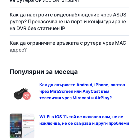
Как да настроите видеонаблюдение чрез ASUS
рутер? Пренасочване на порт и конфигуриране
на DVR без статичен IP
Как да ограничите връзката с рутера чрез MAC
адрес?
Популярни за месеца
Как да свържете Android, iPhone, лаптоп
чрез MiraScreen или AnyCast към
телевизия чрез Miracast и AirPlay?
Wi-Fi в iOS 11: той се включва сам, не се
изключва, не се свързва и други проблеми