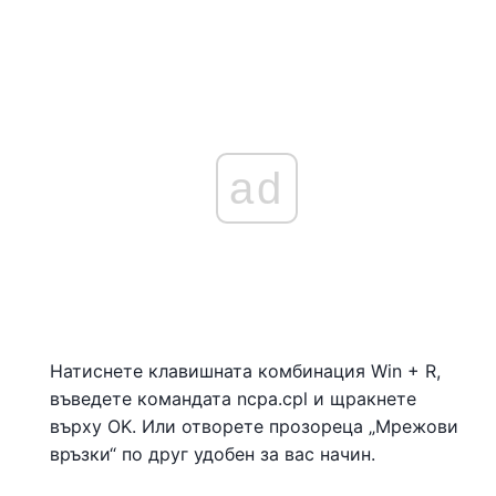
ad
Натиснете клавишната комбинация Win + R,
въведете командата ncpa.cpl и щракнете
върху OK. Или отворете прозореца „Мрежови
връзки“ по друг удобен за вас начин.