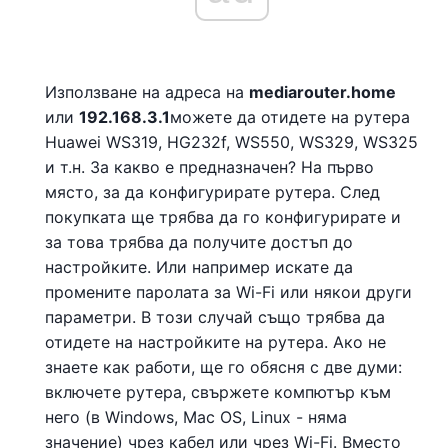
Използване на адреса на
mediarouter.home
или
192.168.3.1
можете да отидете на рутера
Huawei WS319, HG232f, WS550, WS329, WS325
и т.н. За какво е предназначен? На първо
място, за да конфигурирате рутера. След
покупката ще трябва да го конфигурирате и
за това трябва да получите достъп до
настройките. Или например искате да
промените паролата за Wi-Fi или някои други
параметри. В този случай също трябва да
отидете на настройките на рутера. Ако не
знаете как работи, ще го обясня с две думи:
включете рутера, свържете компютър към
него (в Windows, Mac OS, Linux - няма
значение) чрез кабел или чрез Wi-Fi. Вместо