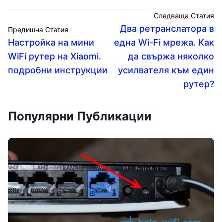
Следваща Статия
Два ретранслатора в
Предишна Статия
Настройка на мини
една Wi-Fi мрежа. Как
WiFi рутер на Xiaomi.
да свържа няколко
подробни инструкции
усилвателя към един
рутер?
Популярни Публикации