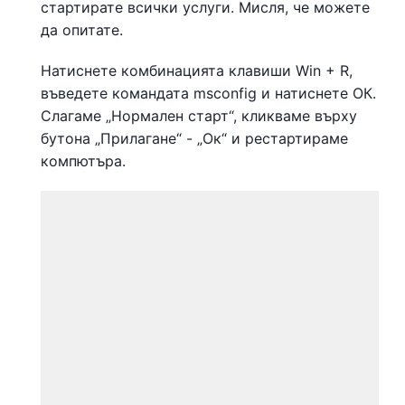
стартирате всички услуги. Мисля, че можете
да опитате.
Натиснете комбинацията клавиши Win + R,
въведете командата msconfig и натиснете ОК.
Слагаме „Нормален старт“, кликваме върху
бутона „Прилагане“ - „Ок“ и рестартираме
компютъра.