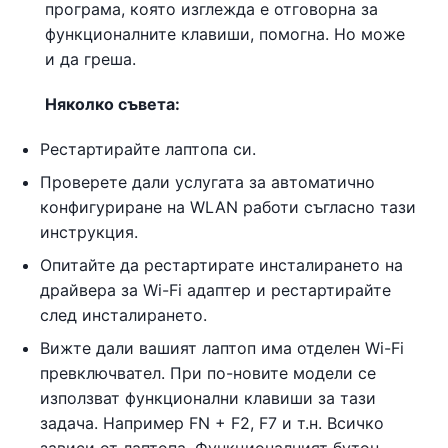
програма, която изглежда е отговорна за
функционалните клавиши, помогна. Но може
и да греша.
Няколко съвета:
Рестартирайте лаптопа си.
Проверете дали услугата за автоматично
конфигуриране на WLAN работи съгласно тази
инструкция.
Опитайте да рестартирате инсталирането на
драйвера за Wi-Fi адаптер и рестартирайте
след инсталирането.
Вижте дали вашият лаптоп има отделен Wi-Fi
превключвател. При по-новите модели се
използват функционални клавиши за тази
задача. Например FN + F2, F7 и т.н. Всичко
зависи от лаптопа. Функционалният бутон