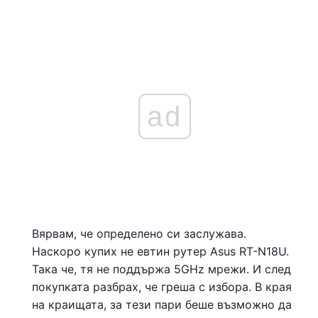
ad
Вярвам, че определено си заслужава.
Наскоро купих не евтин рутер Asus RT-N18U.
Така че, тя не поддържа 5GHz мрежи. И след
покупката разбрах, че греша с избора. В края
на краищата, за тези пари беше възможно да