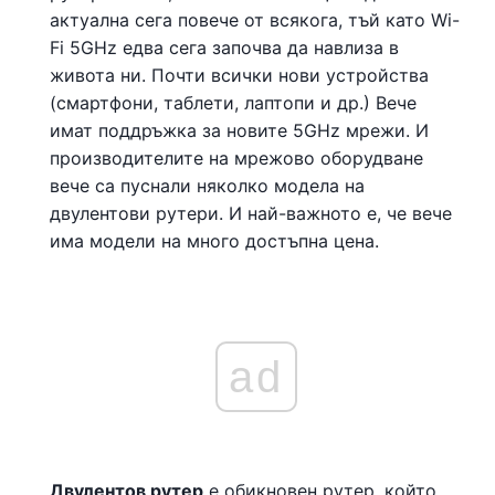
актуална сега повече от всякога, тъй като Wi-
Fi 5GHz едва сега започва да навлиза в
живота ни. Почти всички нови устройства
(смартфони, таблети, лаптопи и др.) Вече
имат поддръжка за новите 5GHz мрежи. И
производителите на мрежово оборудване
вече са пуснали няколко модела на
двулентови рутери. И най-важното е, че вече
има модели на много достъпна цена.
ad
Двулентов рутер
е обикновен рутер, който