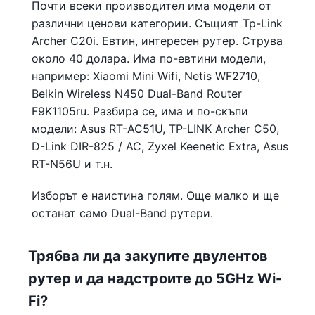
Почти всеки производител има модели от
различни ценови категории. Същият Tp-Link
Archer C20i. Евтин, интересен рутер. Струва
около 40 долара. Има по-евтини модели,
например: Xiaomi Mini Wifi, Netis WF2710,
Belkin Wireless N450 Dual-Band Router
F9K1105ru. Разбира се, има и по-скъпи
модели: Asus RT-AC51U, TP-LINK Archer C50,
D-Link DIR-825 / AC, Zyxel Keenetic Extra, Asus
RT-N56U и т.н.
Изборът е наистина голям. Още малко и ще
останат само Dual-Band рутери.
Трябва ли да закупите двулентов
рутер и да надстроите до 5GHz Wi-
Fi?