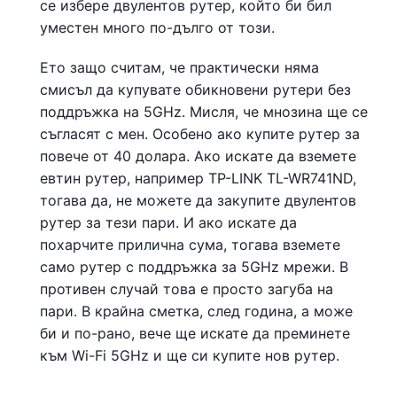
се избере двулентов рутер, който би бил
уместен много по-дълго от този.
Ето защо считам, че практически няма
смисъл да купувате обикновени рутери без
поддръжка на 5GHz. Мисля, че мнозина ще се
съгласят с мен. Особено ако купите рутер за
повече от 40 долара. Ако искате да вземете
евтин рутер, например TP-LINK TL-WR741ND,
тогава да, не можете да закупите двулентов
рутер за тези пари. И ако искате да
похарчите прилична сума, тогава вземете
само рутер с поддръжка за 5GHz мрежи. В
противен случай това е просто загуба на
пари. В крайна сметка, след година, а може
би и по-рано, вече ще искате да преминете
към Wi-Fi 5GHz и ще си купите нов рутер.