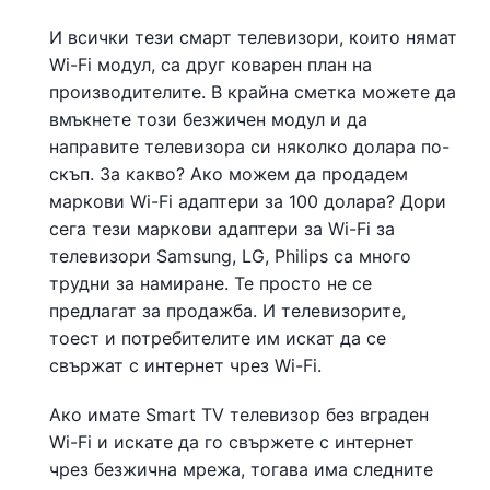
И всички тези смарт телевизори, които нямат
Wi-Fi модул, са друг коварен план на
производителите. В крайна сметка можете да
вмъкнете този безжичен модул и да
направите телевизора си няколко долара по-
скъп. За какво? Ако можем да продадем
маркови Wi-Fi адаптери за 100 долара? Дори
сега тези маркови адаптери за Wi-Fi за
телевизори Samsung, LG, Philips са много
трудни за намиране. Те просто не се
предлагат за продажба. И телевизорите,
тоест и потребителите им искат да се
свържат с интернет чрез Wi-Fi.
Ако имате Smart TV телевизор без вграден
Wi-Fi и искате да го свържете с интернет
чрез безжична мрежа, тогава има следните