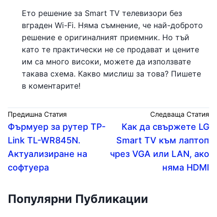
Ето решение за Smart TV телевизори без
вграден Wi-Fi. Няма съмнение, че най-доброто
решение е оригиналният приемник. Но тъй
като те практически не се продават и цените
им са много високи, можете да използвате
такава схема. Какво мислиш за това? Пишете
в коментарите!
Предишна Статия
Следваща Статия
Фърмуер за рутер TP-
Как да свържете LG
Link TL-WR845N.
Smart TV към лаптоп
Актуализиране на
чрез VGA или LAN, ако
софтуера
няма HDMI
Популярни Публикации