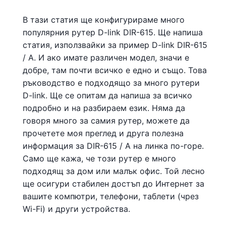
В тази статия ще конфигурираме много
популярния рутер D-link DIR-615. Ще напиша
статия, използвайки за пример D-link DIR-615
/ A. И ако имате различен модел, значи е
добре, там почти всичко е едно и също. Това
ръководство е подходящо за много рутери
D-link. Ще се опитам да напиша за всичко
подробно и на разбираем език. Няма да
говоря много за самия рутер, можете да
прочетете моя преглед и друга полезна
информация за DIR-615 / A на линка по-горе.
Само ще кажа, че този рутер е много
подходящ за дом или малък офис. Той лесно
ще осигури стабилен достъп до Интернет за
вашите компютри, телефони, таблети (чрез
Wi-Fi) и други устройства.