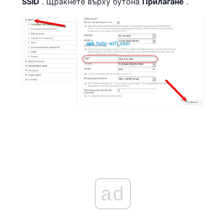
SSID
. Щракнете върху бутона
Прилагане
.
ad