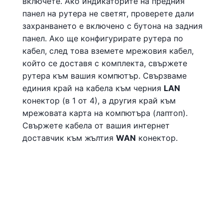
включете. Ако индикаторите на предния
панел на рутера не светят, проверете дали
захранването е включено с бутона на задния
панел. Ако ще конфигурирате рутера по
кабел, след това вземете мрежовия кабел,
който се доставя с комплекта, свържете
рутера към вашия компютър. Свързваме
единия край на кабела към черния
LAN
конектор (в 1 от 4), а другия край към
мрежовата карта на компютъра (лаптоп).
Свържете кабела от вашия интернет
доставчик към жълтия
WAN
конектор.