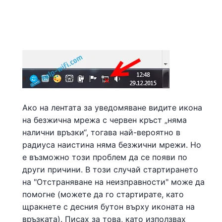
Ако на лентата за уведомяване видите икона
на безжична мрежа с червен кръст „няма
налични връзки“, тогава най-вероятно в
радиуса наистина няма безжични мрежи. Но
е възможно този проблем да се появи по
други причини. В този случай стартирането
на "Отстраняване на неизправности" може да
помогне (можете да го стартирате, като
щракнете с десния бутон върху иконата на
връзката). Писах за това, като използвах