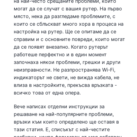
на най-често срещаните проблеми, които
могат да се случат с вашия рутер. На първо
място, нека да разгледаме проблемите, с
които се сблъскват много хора в процеса на
настройка на рутер. Ще се опитаме да се
справим и с основните повреди, които могат
да се появят внезапно. Когато рутерът
работеше перфектно и в един момент
започнаха някои проблеми, грешки и други
неизправности. Не разпространява Wi-Fi,
индикаторът не свети, не вижда кабела, не
влиза в настройките, прекъсва връзката -
всичко това от една опера.
Вече написах отделни инструкции за
решаване на най-популярните проблеми,
връзки към които определено ще оставя в
тази статия. Е, списъкът с най-честите
разбивки, които формирах от моя собствен