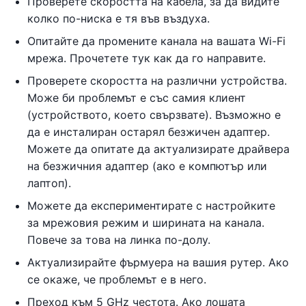
Проверете скоростта на кабела, за да видите
колко по-ниска е тя във въздуха.
Опитайте да промените канала на вашата Wi-Fi
мрежа. Прочетете тук как да го направите.
Проверете скоростта на различни устройства.
Може би проблемът е със самия клиент
(устройството, което свързвате). Възможно е
да е инсталиран остарял безжичен адаптер.
Можете да опитате да актуализирате драйвера
на безжичния адаптер (ако е компютър или
лаптоп).
Можете да експериментирате с настройките
за мрежовия режим и ширината на канала.
Повече за това на линка по-долу.
Актуализирайте фърмуера на вашия рутер. Ако
се окаже, че проблемът е в него.
Преход към 5 GHz честота. Ако лошата