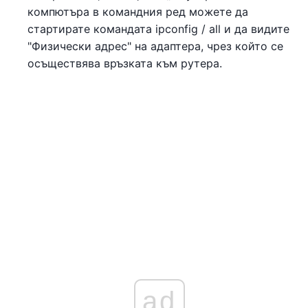
компютъра в командния ред можете да
стартирате командата ipconfig / all и да видите
"Физически адрес" на адаптера, чрез който се
осъществява връзката към рутера.
ad