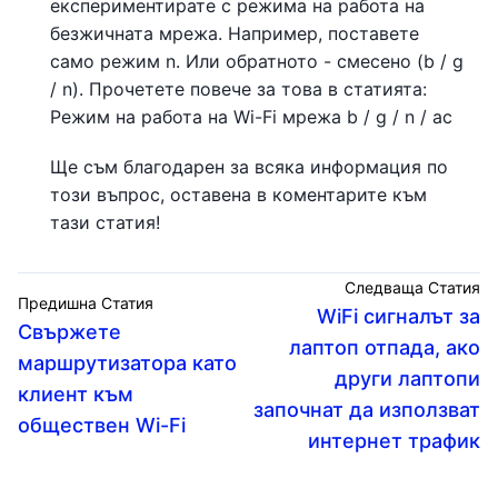
експериментирате с режима на работа на
безжичната мрежа. Например, поставете
само режим n. Или обратното - смесено (b / g
/ n). Прочетете повече за това в статията:
Режим на работа на Wi-Fi мрежа b / g / n / ac
Ще съм благодарен за всяка информация по
този въпрос, оставена в коментарите към
тази статия!
Следваща Статия
Предишна Статия
WiFi сигналът за
Свържете
лаптоп отпада, ако
маршрутизатора като
други лаптопи
клиент към
започнат да използват
обществен Wi-Fi
интернет трафик