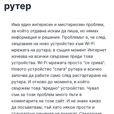
рутер
Има един интересен и мистериозен проблем,
за който отдавна искам да пиша, но нямах
информация и решения. Проблемът е, че след
свързване на ново устройство към Wi-Fi
мрежата на рутера, в същия момент Интернет
изчезва на всички свързани преди това
устройства. Wi-Fi мрежата просто "се срива".
Новото устройство "слага" рутера и всичко
започва да работи само след рестартиране на
рутера. И отново до момента, в който
свържем това "вредно" устройство. Чувал
съм за този проблем много пъти в
коментарите на този сайт. И не знаех какво
да посъветвам, тъй като някои прости и
стандартни решения не помагат. Свързахме