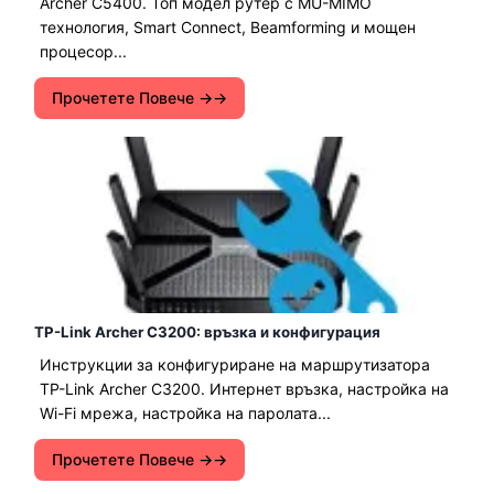
Archer C5400. Топ модел рутер с MU-MIMO
технология, Smart Connect, Beamforming и мощен
процесор...
Прочетете Повече →
TP-Link Archer C3200: връзка и конфигурация
Инструкции за конфигуриране на маршрутизатора
TP-Link Archer C3200. Интернет връзка, настройка на
Wi-Fi мрежа, настройка на паролата...
Прочетете Повече →