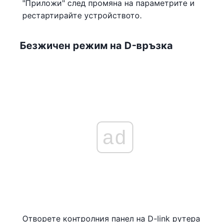
"Приложи" след промяна на параметрите и
рестартирайте устройството.
Безжичен режим на D-връзка
ad
Отворете контролния панел на D-link рутера