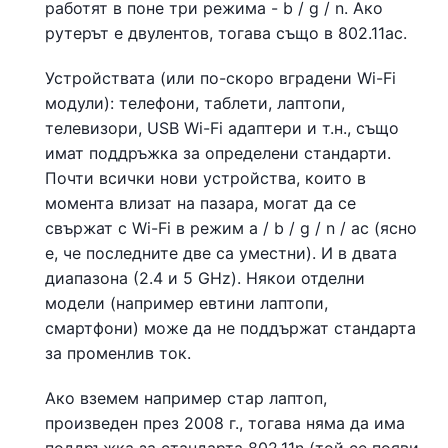
работят в поне три режима - b / g / n. Ако
рутерът е двулентов, тогава също в 802.11ac.
Устройствата (или по-скоро вградени Wi-Fi
модули): телефони, таблети, лаптопи,
телевизори, USB Wi-Fi адаптери и т.н., също
имат поддръжка за определени стандарти.
Почти всички нови устройства, които в
момента влизат на пазара, могат да се
свържат с Wi-Fi в режим a / b / g / n / ac (ясно
е, че последните две са уместни). И в двата
диапазона (2.4 и 5 GHz). Някои отделни
модели (например евтини лаптопи,
смартфони) може да не поддържат стандарта
за променлив ток.
Ако вземем например стар лаптоп,
произведен през 2008 г., тогава няма да има
поддръжка за стандарта 802.11n (той се появи