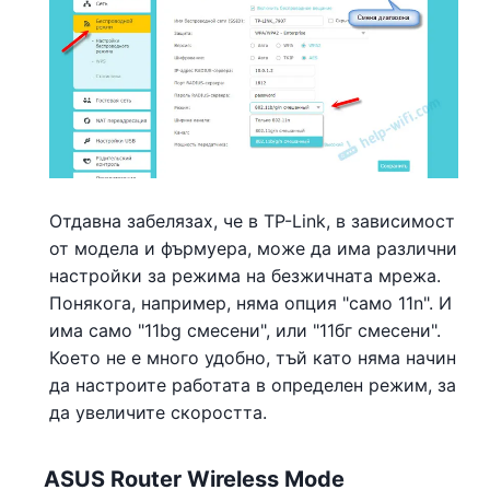
Отдавна забелязах, че в TP-Link, в зависимост
от модела и фърмуера, може да има различни
настройки за режима на безжичната мрежа.
Понякога, например, няма опция "само 11n". И
има само "11bg смесени", или "11бг смесени".
Което не е много удобно, тъй като няма начин
да настроите работата в определен режим, за
да увеличите скоростта.
ASUS Router Wireless Mode