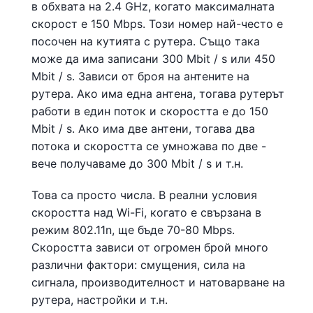
в обхвата на 2.4 GHz, когато максималната
скорост е 150 Mbps. Този номер най-често е
посочен на кутията с рутера. Също така
може да има записани 300 Mbit / s или 450
Mbit / s. Зависи от броя на антените на
рутера. Ако има една антена, тогава рутерът
работи в един поток и скоростта е до 150
Mbit / s. Ако има две антени, тогава два
потока и скоростта се умножава по две -
вече получаваме до 300 Mbit / s и т.н.
Това са просто числа. В реални условия
скоростта над Wi-Fi, когато е свързана в
режим 802.11n, ще бъде 70-80 Mbps.
Скоростта зависи от огромен брой много
различни фактори: смущения, сила на
сигнала, производителност и натоварване на
рутера, настройки и т.н.