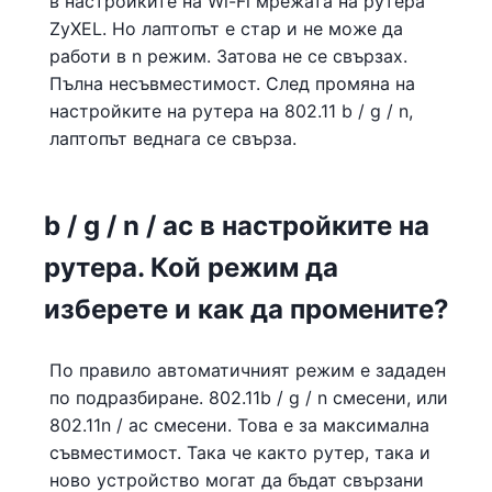
в настройките на Wi-Fi мрежата на рутера
ZyXEL. Но лаптопът е стар и не може да
работи в n режим. Затова не се свързах.
Пълна несъвместимост. След промяна на
настройките на рутера на 802.11 b / g / n,
лаптопът веднага се свърза.
b / g / n / ac в настройките на
рутера. Кой режим да
изберете и как да промените?
По правило автоматичният режим е зададен
по подразбиране. 802.11b / g / n смесени, или
802.11n / ac смесени. Това е за максимална
съвместимост. Така че както рутер, така и
ново устройство могат да бъдат свързани