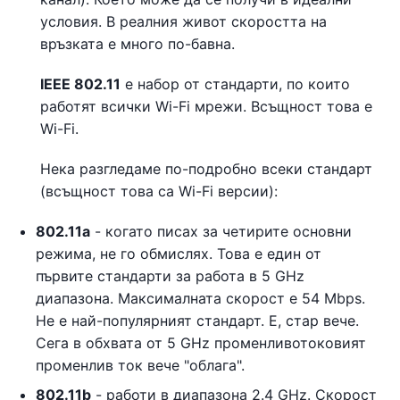
условия. В реалния живот скоростта на
връзката е много по-бавна.
IEEE 802.11
е набор от стандарти, по които
работят всички Wi-Fi мрежи. Всъщност това е
Wi-Fi.
Нека разгледаме по-подробно всеки стандарт
(всъщност това са Wi-Fi версии):
802.11a
- когато писах за четирите основни
режима, не го обмислях. Това е един от
първите стандарти за работа в 5 GHz
диапазона. Максималната скорост е 54 Mbps.
Не е най-популярният стандарт. Е, стар вече.
Сега в обхвата от 5 GHz променливотоковият
променлив ток вече "облага".
802.11b
- работи в диапазона 2.4 GHz. Скорост