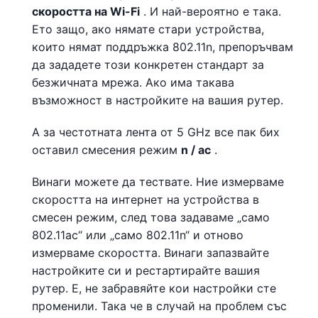
скоростта на Wi-Fi
. И най-вероятно е така.
Ето защо, ако нямате стари устройства,
които нямат поддръжка 802.11n, препоръчвам
да зададете този конкретен стандарт за
безжичната мрежа. Ако има такава
възможност в настройките на вашия рутер.
А за честотната лента от 5 GHz все пак бих
оставил смесения режим
n / ac
.
Винаги можете да тествате. Ние измерваме
скоростта на интернет на устройства в
смесен режим, след това задаваме „само
802.11ac“ или „само 802.11n“ и отново
измерваме скоростта. Винаги запазвайте
настройките си и рестартирайте вашия
рутер. Е, не забравяйте кои настройки сте
променили. Така че в случай на проблем със