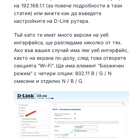
на 192.168.1.1 (за повече подробности в тази
статия) или вижте как да въведете
настройките на D-Link рутера.
Тъй като те имат много версии на уеб
интерфейса, ще разгледаме няколко от тях.
Ако във вашия случай има лек уеб интерфейс,
както на екрана по-долу, след това отворете
секцията "Wi-Fi". Ще има елемент "Безжичен
режим" с четири опции: 802.11 B / G / N
смесени и отделно N / B / G.