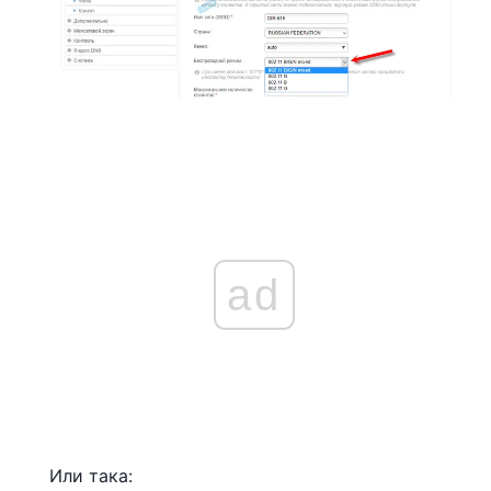
ad
Или така: