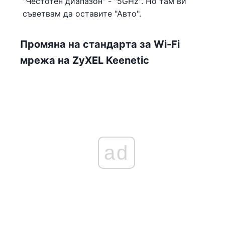
"Честотен диапазон" - "5GHz". Но там ви
съветвам да оставите "Авто".
Промяна на стандарта за Wi-Fi
мрежа на ZyXEL Keenetic
ad