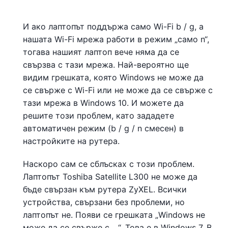
И ако лаптопът поддържа само Wi-Fi b / g, а
нашата Wi-Fi мрежа работи в режим „само n“,
тогава нашият лаптоп вече няма да се
свързва с тази мрежа. Най-вероятно ще
видим грешката, която Windows не може да
се свърже с Wi-Fi или не може да се свърже с
тази мрежа в Windows 10. И можете да
решите този проблем, като зададете
автоматичен режим (b / g / n смесен) в
настройките на рутера.
Наскоро сам се сблъсках с този проблем.
Лаптопът Toshiba Satellite L300 не може да
бъде свързан към рутера ZyXEL. Всички
устройства, свързани без проблеми, но
лаптопът не. Появи се грешката „Windows не
може да се свърже с ...“. Това е в Windows 7. В