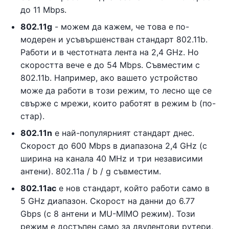
до 11 Mbps.
802.11g
- можем да кажем, че това е по-
модерен и усъвършенстван стандарт 802.11b.
Работи и в честотната лента на 2,4 GHz. Но
скоростта вече е до 54 Mbps. Съвместим с
802.11b. Например, ако вашето устройство
може да работи в този режим, то лесно ще се
свърже с мрежи, които работят в режим b (по-
стар).
802.11n
е най-популярният стандарт днес.
Скорост до 600 Mbps в диапазона 2,4 GHz (с
ширина на канала 40 MHz и три независими
антени). 802.11a / b / g съвместим.
802.11ac
е нов стандарт, който работи само в
5 GHz диапазон. Скорост на данни до 6.77
Gbps (с 8 антени и MU-MIMO режим). Този
режим е достъпен само за двулентови рутери,