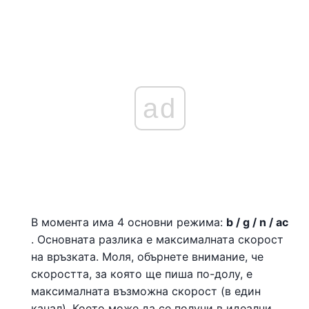
ad
В момента има 4 основни режима:
b / g / n / ac
. Основната разлика е максималната скорост
на връзката. Моля, обърнете внимание, че
скоростта, за която ще пиша по-долу, е
максималната възможна скорост (в един
канал). Което може да се получи в идеални