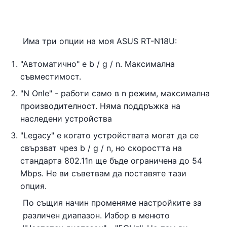
Има три опции на моя ASUS RT-N18U:
"Автоматично" е b / g / n. Максимална
съвместимост.
"N Onle" - работи само в n режим, максимална
производителност. Няма поддръжка на
наследени устройства
"Legacy" е когато устройствата могат да се
свързват чрез b / g / n, но скоростта на
стандарта 802.11n ще бъде ограничена до 54
Mbps. Не ви съветвам да поставяте тази
опция.
По същия начин променяме настройките за
различен диапазон. Избор в менюто