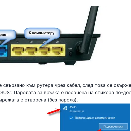
 свързано към рутера чрез кабел, след това се свърж
SUS". Паролата за връзка е посочена на стикера по-дол
режата е отворена (без парола).