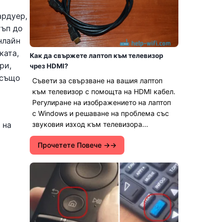
ардуер,
тъп до
нлайн
ката,
Как да свържете лаптоп към телевизор
ри,
чрез HDMI?
 също
Съвети за свързване на вашия лаптоп
към телевизор с помощта на HDMI кабел.
Регулиране на изображението на лаптоп
с Windows и решаване на проблема със
 на
звуковия изход към телевизора...
Прочетете Повече →