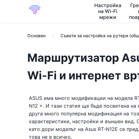
Настройка
Гр
на Wi-Fi
мрежи
пов
Основен
Съвети за настройка на рутери (об
Маршрутизатор Asu
Wi-Fi и интернет в
ASUS има много модификации на модела RT-
N12 +. И тази статия ще бъде посветена на
друга много популярна модификация на тоз
характеристики, настройки и външен вид. С
като дори моделът на Asus RT-N12E се предл
това не е всичко.