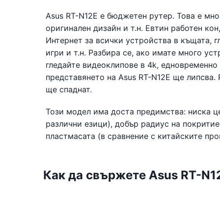
Asus RT-N12E е бюджетен рутер. Това е мно
оригинален дизайн и т.н. Евтин работен ко
Интернет за всички устройства в къщата, г
игри и т.н. Разбира се, ако имате много ус
гледайте видеоклипове в 4k, едновременно
представянето на Asus RT-N12E ще липсва.
ще спаднат.
Този модел има доста предимства: ниска це
различни езици), добър радиус на покритие 
пластмасата (в сравнение с китайските про
Как да свържете Asus RT-N1