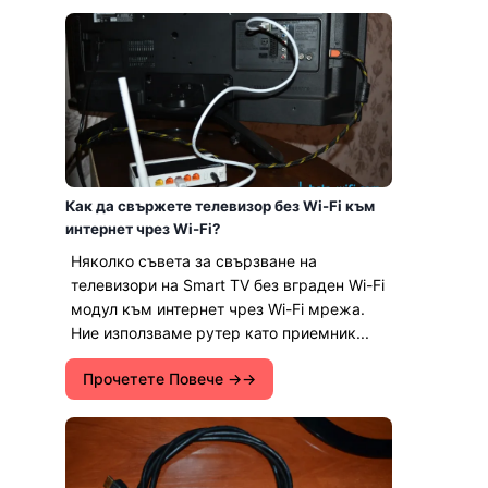
Как да свържете телевизор без Wi-Fi към
интернет чрез Wi-Fi?
Няколко съвета за свързване на
телевизори на Smart TV без вграден Wi-Fi
модул към интернет чрез Wi-Fi мрежа.
Ние използваме рутер като приемник...
Прочетете Повече →