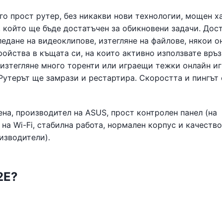
го прост рутер, без никакви нови технологии, мощен х
н, който ще бъде достатъчен за обикновени задачи. Дос
ледане на видеоклипове, изтегляне на файлове, някои о
тройства в къщата си, на които активно използвате връз
 изтегляне много торенти или играещи тежки онлайн иг
 Рутерът ще замрази и рестартира. Скоростта и пингът
на, производител на ASUS, прост контролен панел (на
на Wi-Fi, стабилна работа, нормален корпус и качество
изводители).
2E?