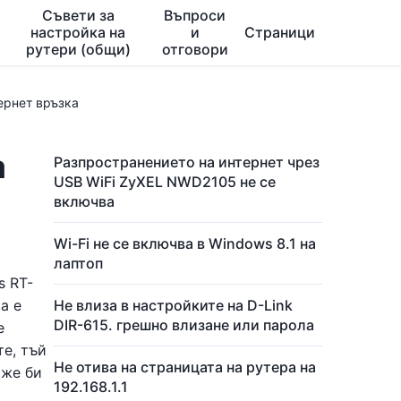
Съвети за
Въпроси
настройка на
и
Страници
рутери (общи)
отговори
ернет връзка
а
Разпространението на интернет чрез
USB WiFi ZyXEL NWD2105 не се
включва
Wi-Fi не се включва в Windows 8.1 на
лаптоп
s RT-
а е
Не влиза в настройките на D-Link
DIR-615. грешно влизане или парола
е
те, тъй
Не отива на страницата на рутера на
оже би
192.168.1.1