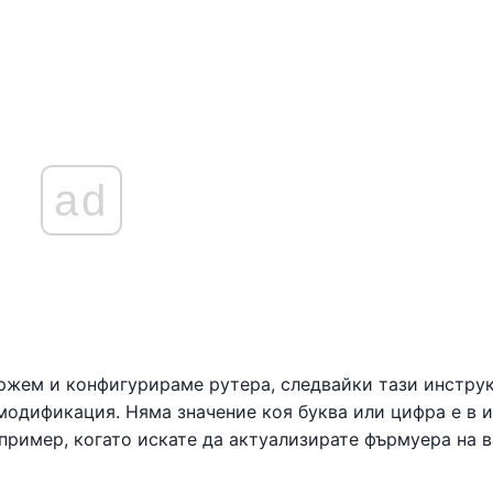
ad
ържем и конфигурираме рутера, следвайки тази инстру
модификация. Няма значение коя буква или цифра е в 
апример, когато искате да актуализирате фърмуера на 