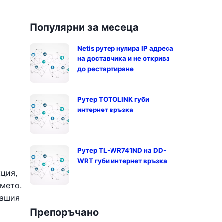
Популярни за месеца
Netis рутер нулира IP адреса
на доставчика и не открива
до рестартиране
Рутер TOTOLINK губи
интернет връзка
Рутер TL-WR741ND на DD-
WRT губи интернет връзка
кция,
името.
вашия
Препоръчано