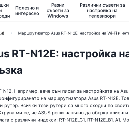
ешки
Разни
Различни съвети за
Полезно и
и
съвети за
настройка на
интересно
реди
Windows
телевизори
щи)
Маршрутизатор Asus RT-N12E: настройка на Wi-Fi и инт
s RT-N12E: настройка н
ръзка
N12. Например, вече съм писал за настройката на Asu
 конфигурирането на маршрутизатора Asus RT-N12E. Тов
и рутер. Всички тези рутери са много сходни по своит
трува ми се, че ASUS реши напълно да обърка клиенти
ага с различни индекси: RT-N12E_C1, RT-N12E_B1, A1. М