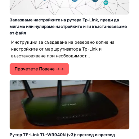
Запазваме настройките на рутера Tp-Link, преди да
мигаме или нулираме настройките и ги възстановяваме
от файл
Инструкции за създаване на резервно копие на
настройките от маршрутизатора Tp-Link и
възстановяване при необходимост...
Прочетете Повече →
Рутер TP-Link TL-WR940N (v3): преглед и преглед