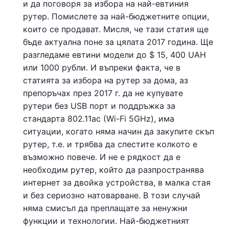
и да поговоря за избора на най-евтиния
рутер. Помислете за най-бюджетните опции,
които се продават. Мисля, че тази статия ще
бъде актуална поне за цялата 2017 година. Ще
разгледаме евтини модели до $ 15, 400 UAH
или 1000 рубли. И въпреки факта, че в
статията за избора на рутер за дома, аз
препоръчах през 2017 г. да не купувате
рутери без USB порт и поддръжка за
стандарта 802.11ac (Wi-Fi 5GHz), има
ситуации, когато няма начин да закупите скъп
рутер, т.е. и трябва да спестите колкото е
възможно повече. И не е рядкост да е
необходим рутер, който да разпространява
интернет за двойка устройства, в малка стая
и без сериозно натоварване. В този случай
няма смисъл да преплащате за ненужни
функции и технологии. Най-бюджетният