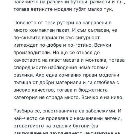
наличието на различни бутони, размери и т.н.,
тогава евтините модели губят малко тук.
Повечето от тези рутери са направени в
много компактен пакет. И съм съгласен, че
по-скъпите варианти със сигурност
изглеждат по-добре и по-готино. Всички
производители. Но що се отнася до
качеството на пластмасата и монтажа, тогава
според моите наблюдения няма големи
разлики. Ако една компания прави моделни
пътища от добри материали и ги сглобява с
високо качество, тогава и бюджетната
категория не страда много. Всичко е на ниво.
Разбира се, спестяванията са забележими. И
най-често се проявява с несменяеми антени,
отсъствието на отделни бутони (за
изключване на захранването, активиране на