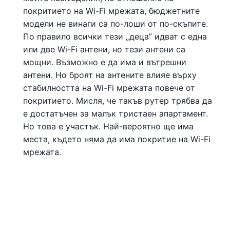
покритието на Wi-Fi мрежата, бюджетните
модели не винаги са по-лоши от по-скъпите.
По правило всички тези „деца” идват с една
или две Wi-Fi антени, но тези антени са
мощни. Възможно е да има и вътрешни
антени. Но броят на антените влияе върху
стабилността на Wi-Fi мрежата повече от
покритието. Мисля, че такъв рутер трябва да
е достатъчен за малък тристаен апартамент.
Но това е участък. Най-вероятно ще има
места, където няма да има покритие на Wi-Fi
мрежата.