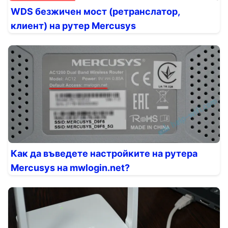
WDS безжичен мост (ретранслатор,
клиент) на рутер Mercusys
Как да въведете настройките на рутера
Mercusys на mwlogin.net?