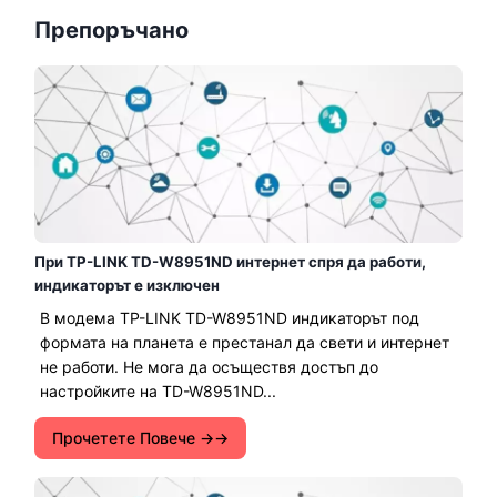
Препоръчано
При TP-LINK TD-W8951ND интернет спря да работи,
индикаторът е изключен
В модема TP-LINK TD-W8951ND индикаторът под
формата на планета е престанал да свети и интернет
не работи. Не мога да осъществя достъп до
настройките на TD-W8951ND...
Прочетете Повече →