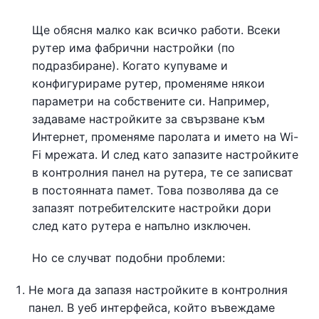
Ще обясня малко как всичко работи. Всеки
рутер има фабрични настройки (по
подразбиране). Когато купуваме и
конфигурираме рутер, променяме някои
параметри на собствените си. Например,
задаваме настройките за свързване към
Интернет, променяме паролата и името на Wi-
Fi мрежата. И след като запазите настройките
в контролния панел на рутера, те се записват
в постоянната памет. Това позволява да се
запазят потребителските настройки дори
след като рутера е напълно изключен.
Но се случват подобни проблеми:
Не мога да запазя настройките в контролния
панел. В уеб интерфейса, който въвеждаме