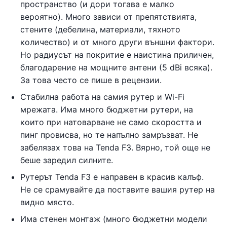
пространство (и дори тогава е малко
вероятно). Много зависи от препятствията,
стените (дебелина, материали, тяхното
количество) и от много други външни фактори.
Но радиусът на покритие е наистина приличен,
благодарение на мощните антени (5 dBi всяка).
За това често се пише в рецензии.
Стабилна работа на самия рутер и Wi-Fi
мрежата. Има много бюджетни рутери, на
които при натоварване не само скоростта и
пинг провисва, но те напълно замръзват. Не
забелязах това на Tenda F3. Вярно, той още не
беше заредил силните.
Рутерът Tenda F3 е направен в красив калъф.
Не се срамувайте да поставите вашия рутер на
видно място.
Има стенен монтаж (много бюджетни модели