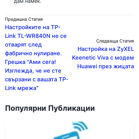
дам намек.
Предишна Статия
Настройките на TP-
Link TL-WR840N не се
Следваща Статия
отварят след
Настройка на ZyXEL
фабрично нулиране.
Keenetic Viva с модем
Грешка "Ами сега!
Huawei през жицата
Изглежда, че не сте
свързани с вашата TP-
Link мрежа"
Популярни Публикации