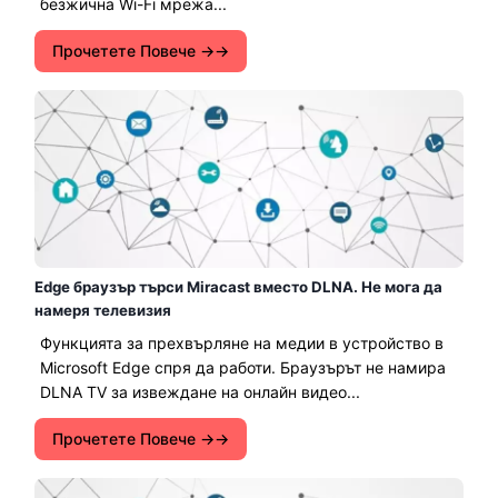
безжична Wi-Fi мрежа...
Прочетете Повече →
Edge браузър търси Miracast вместо DLNA. Не мога да
намеря телевизия
Функцията за прехвърляне на медии в устройство в
Microsoft Edge спря да работи. Браузърът не намира
DLNA TV за извеждане на онлайн видео...
Прочетете Повече →