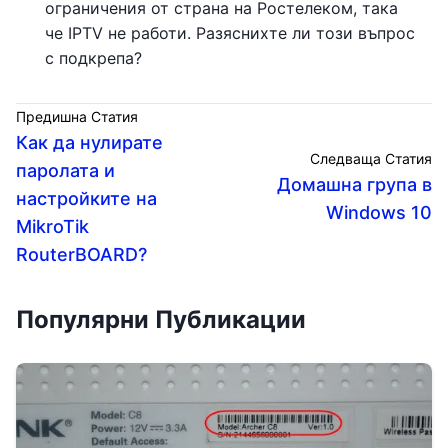
ограничения от страна на Ростелеком, така
че IPTV не работи. Разяснихте ли този въпрос
с подкрепа?
Предишна Статия
Как да нулирате
Следваща Статия
паролата и
Домашна група в
настройките на
Windows 10
MikroTik
RouterBOARD?
Популярни Публикации