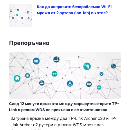
Как да направите безпроблемна Wi-Fi
мрежа от 2 рутера (lan-lan) в хотел?
Препоръчано
След 12 минути връзката между маршрутизаторите TP-
Link в режим WDS се прекъсва и се възстановява
Загубена връзка между два TP-Link Archer c20 и TP-
Link Archer c2 рутери в режим WDS мост през