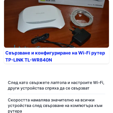
Свързване и конфигуриране на Wi-Fi рутер
TP-LINK TL-WR840N
След като свържете лаптопа и настроите Wi-Fi,
други устройства спряха да се свързват
Скоростта намалява значително на всички
устройства след свързване на компютъра към
рутера