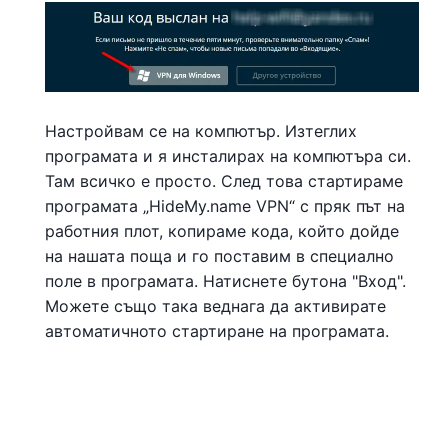
Настройвам се на компютър. Изтеглих
програмата и я инсталирах на компютъра си.
Там всичко е просто. След това стартираме
програмата „HideMy.name VPN“ с пряк път на
работния плот, копираме кода, който дойде
на нашата поща и го поставим в специално
поле в програмата. Натиснете бутона "Вход".
Можете също така веднага да активирате
автоматичното стартиране на програмата.