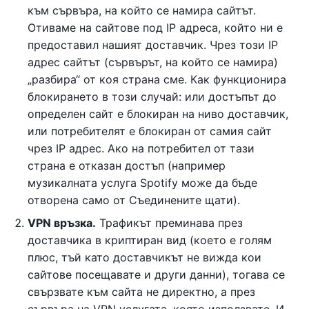
към сървъра, на който се намира сайтът.
Отиваме на сайтове под IP адреса, който ни е
предоставил нашият доставчик. Чрез този IP
адрес сайтът (сървърът, на който се намира)
„разбира“ от коя страна сме. Как функционира
блокирането в този случай: или достъпът до
определен сайт е блокиран на ниво доставчик,
или потребителят е блокиран от самия сайт
чрез IP адрес. Ако на потребител от тази
страна е отказан достъп (например
музикалната услуга Spotify може да бъде
отворена само от Съединените щати).
VPN връзка.
Трафикът преминава през
доставчика в криптиран вид (което е голям
плюс, тъй като доставчикът не вижда кои
сайтове посещавате и други данни), тогава се
свързвате към сайта не директно, а през
сървъра на VPN услугата, която използвате. И