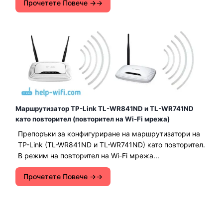
Прочетете Повече →
Маршрутизатор TP-Link TL-WR841ND и TL-WR741ND
като повторител (повторител на Wi-Fi мрежа)
Препоръки за конфигуриране на маршрутизатори на
TP-Link (TL-WR841ND и TL-WR741ND) като повторител.
В режим на повторител на Wi-Fi мрежа...
Прочетете Повече →