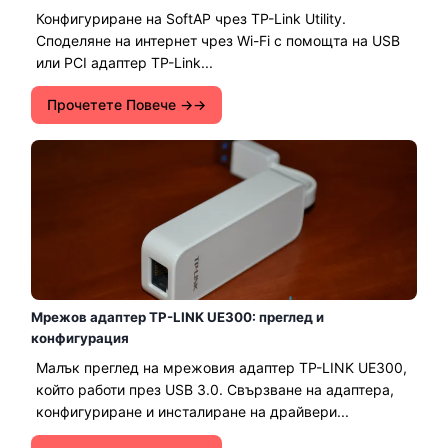
Конфигуриране на SoftAP чрез TP-Link Utility.
Споделяне на интернет чрез Wi-Fi с помощта на USB
или PCI адаптер TP-Link...
Прочетете Повече →
Мрежов адаптер TP-LINK UE300: преглед и
конфигурация
Малък преглед на мрежовия адаптер TP-LINK UE300,
който работи през USB 3.0. Свързване на адаптера,
конфигуриране и инсталиране на драйвери...