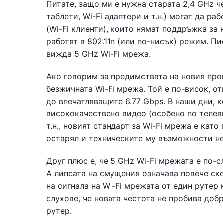
Питате, защо ми е нужна старата 2,4 GHz че
таблети, Wi-Fi адаптери и т.н.) могат да р
(Wi-Fi клиенти), които нямат поддръжка за
работят в 802.11n (или по-нисък) режим. Пи
вижда 5 GHz Wi-Fi мрежа.
Ако говорим за предимствата на новия про
безжичната Wi-Fi мрежа. Той е по-висок, о
до впечатляващите 6.77 Gbps. В наши дни, к
висококачествено видео (особено по телеви
т.н., новият стандарт за Wi-Fi мрежа е като
остарял и техническите му възможности не
Друг плюс е, че 5 GHz Wi-Fi мрежата е по-с
А липсата на смущения означава повече ск
на сигнала на Wi-Fi мрежата от един рутер 
слухове, че новата честота не пробива доб
рутер.