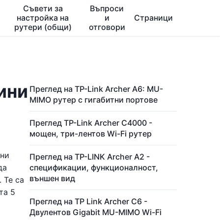
Съвети за
Въпроси
настройка на
и
Страници
рутери (общи)
отговори
тини
Преглед на TP-Link Archer A6: MU-
MIMO рутер с гигабитни портове
Преглед TP-Link Archer C4000 -
мощен, три-лентов Wi-Fi рутер
чни
Преглед на TP-LINK Archer A2 -
да
спецификации, функционалност,
външен вид
 Те са
та 5
Преглед на TP Link Archer C6 -
Двулентов Gigabit MU-MIMO Wi-Fi