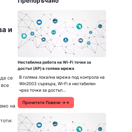
Препоръчано
ва и
Нестабилна работа на Wi-Fi точки за
достъп (AP) в голяма мрежа
В голяма локална мрежа под контрола на
да се
Win2003 сървъра, Wi-Fi е нестабилен
 все
чрез точки за достъп...
Прочетете Повече →
само на
тоти: