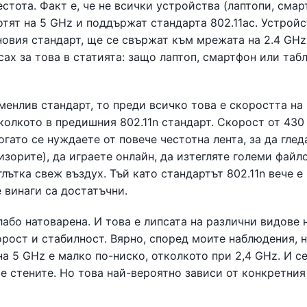
стота. Факт е, че не всички устройства (лаптопи, смар
аботят на 5 GHz и поддържат стандарта 802.11ac. Устрой
 новия стандарт, ще се свържат към мрежата на 2.4 GHz
сах за това в статията: защо лаптоп, смартфон или таб
менлив стандарт, то преди всичко това е скоростта на
тколкото в предишния 802.11n стандарт. Скорост от 43
огато се нуждаете от повече честотна лента, за да глед
зорите), да играете онлайн, да изтегляте големи файл
 глътка свеж въздух. Тъй като стандартът 802.11n вече е
 винаги са достатъчни.
лабо натоварена. И това е липсата на различни видове 
орост и стабилност. Вярно, според моите наблюдения, 
на 5 GHz е малко по-ниско, отколкото при 2,4 GHz. И с
ре стените. Но това най-вероятно зависи от конкретни