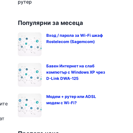
рутер
Популярни за месеца
Вход / парола за Wi-Fi шкаф
Rostelecom (Sagemcom)
Бавен Интернет на слаб
компютър с Windows XP чрез
D-Link DWA-125
Модем + рутер или ADSL
модем с Wi-Fi?
ите
ат