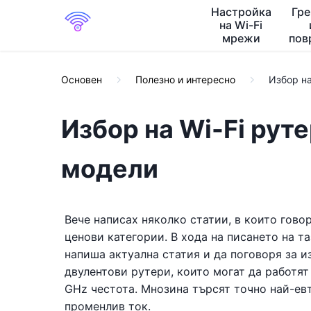
Настройка
Гр
на Wi-Fi
мрежи
пов
Основен
Полезно и интересно
Избор на
Избор на Wi-Fi руте
модели
Вече написах няколко статии, в които гово
ценови категории. В хода на писането на т
напиша актуална статия и да поговоря за из
двулентови рутери, които могат да работят
GHz честота. Мнозина търсят точно най-е
променлив ток.