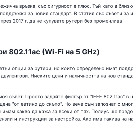
безжична връзка, със сигурност е плюс. Тъй като в близк
поддръжка за новия стандарт. В статия със съвети за 
 през 2017 г. да не купувате рутери без променлива
 802.11ac (Wi-Fi на 5 GHz)
етни опции за рутери, но които определено имат подд
ат двулентови. Ниските цени и наличността на нов станд
оя съвет. Просто задайте филтър от "IEEE 802.11ac" в 
цена "от евтино до скъпо". Но вече съм запознат с мно
 имам какво да кажа за всеки от тях. Полиус ще пред
ензии и инструкции за настройка. Ако има такива на н