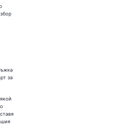
о
избор
ръжка
арт за
някой
го
оставя
ашия