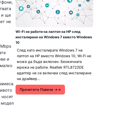
тфони,
ствата
 и ще
лет не
Wi-Fi не работи на лаптоп на HP след
инсталиране на Windows 7 вместо Windows
10
0 Mbps
След като инсталирате Windows 7 на
ате
лаптоп на HP вместо Windows 10, Wi-Fi не
ове и
може да бъде включен. Безжичната
 малко
мрежа не работи. Realtek RTL8723DE
адаптер не се включва след инсталиране
на драйвер...
намеса.
Прочетете Повече →
нивото
е носят
я модел