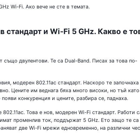
Hz Wi-Fi. Ако вече не сте в темата.
стандарт и Wi-Fi 5 GHz. Какво е то
 ​​също двулентови. Те са Dual-Band. Писах за това по-
ия, модерен 802.11ac стандарт. Наскоро те започнаха 
вно. Цените им веднага бяха много високи, но тъй като
 появи конкуренция и цените, разбира се, паднаха.
 802.11ac. Това е нов, модерен Wi-Fi стандарт. Работи 
 имат променлив ток, поддържат 5 GHz. Ето защо те са
раняват две Wi-Fi мрежи едновременно, на различни чес