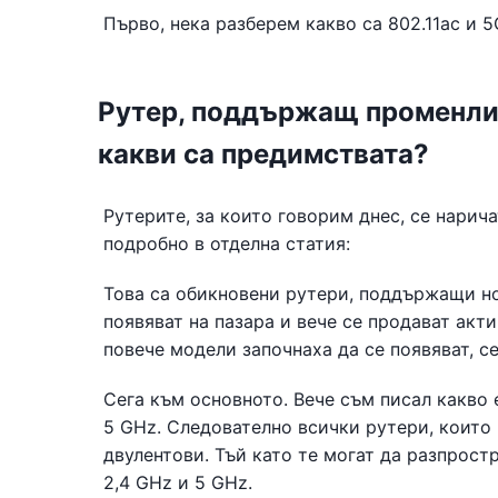
Първо, нека разберем какво са 802.11ac и 5G
Рутер, поддържащ променлив 
какви са предимствата?
Рутерите, за които говорим днес, се наричат
подробно в отделна статия:
Това са обикновени рутери, поддържащи нов
появяват на пазара и вече се продават акти
повече модели започнаха да се появяват, се
Сега към основното. Вече съм писал какво е
5 GHz. Следователно всички рутери, които
двулентови. Тъй като те могат да разпрост
2,4 GHz и 5 GHz.