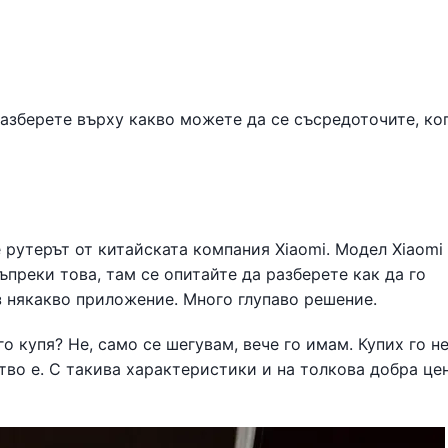
 разберете върху какво можете да се съсредоточите, ко
е рутерът от китайската компания Xiaomi. Модел Xiaomi
ъпреки това, там се опитайте да разберете как да го
з някакво приложение. Много глупаво решение.
го купя? Не, само се шегувам, вече го имам. Купих го не
тво е. С такива характеристики и на толкова добра цен