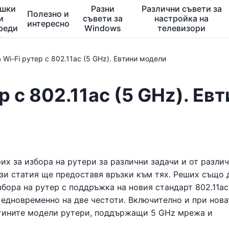
ешки
Разни
Различни съвети за
Полезно и
и
съвети за
настройка на
интересно
реди
Windows
телевизори
 Wi-Fi рутер с 802.11ac (5 GHz). Евтини модели
р с 802.11ac (5 GHz). Ев
рих за избора на рутери за различни задачи и от разли
ази статия ще предоставя връзки към тях. Реших също 
бора на рутер с поддръжка на новия стандарт 802.11ac.
 едновременно на две честоти. Включително и при нова
втините модели рутери, поддържащи 5 GHz мрежа и