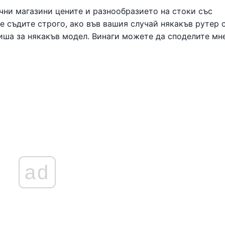
чни магазини цените и разнообразието на стоки със
не съдите строго, ако във вашия случай някакъв рутер 
пиша за някакъв модел. Винаги можете да споделите мн
ad