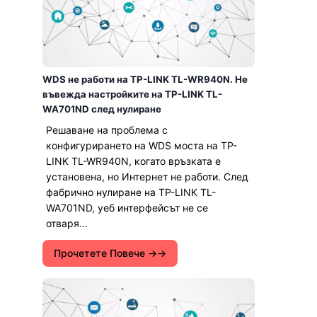
WDS не работи на TP-LINK TL-WR940N. Не
въвежда настройките на TP-LINK TL-
WA701ND след нулиране
Решаване на проблема с
конфигурирането на WDS моста на TP-
LINK TL-WR940N, когато връзката е
установена, но Интернет не работи. След
фабрично нулиране на TP-LINK TL-
WA701ND, уеб интерфейсът не се
отваря...
Прочетете Повече →