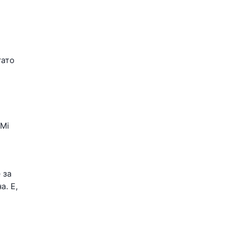
гато
 Mi
 за
а. Е,