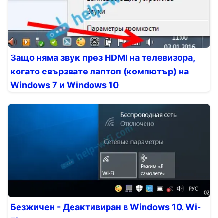
Защо няма звук през HDMI на телевизора,
когато свързвате лаптоп (компютър) на
Windows 7 и Windows 10
Безжичен - Деактивиран в Windows 10. Wi-