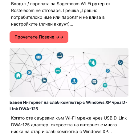
Входът / паролата за Sagemcom Wi-Fi рутер от
Rostelecom не отговаря. Грешка „Грешно
потребителско име или парола“ и не влиза в
настройките (личен акаунт)...
Прочетете Повече →
Бавен Интернет на слаб компютър с Windows XP чрез D-
Link DWA-125
Когато сте свързани към Wi-Fi мрежа чрез USB D-Link
DWA-125 адаптер, скоростта на интернет е много
ниска на стар и слаб компютър с Windows XP...