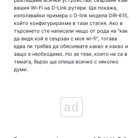
разгледаме всички устройства, свързани към
вашия Wi-Fi на D-Link рутери. Ще покажа,
използвайки примера с D-link модела DIR-615,
който конфигурирахме в тази статия. Ако в
търсенето сте написали нещо от рода на "как
да видя кой е свързан с моя wi-fi", тогава
едва ли трябва да обяснявате какво е какво и
защо е необходимо. Но за тези, които не са в
темата, бързо ще опиша всичко с няколко
думи.
ad