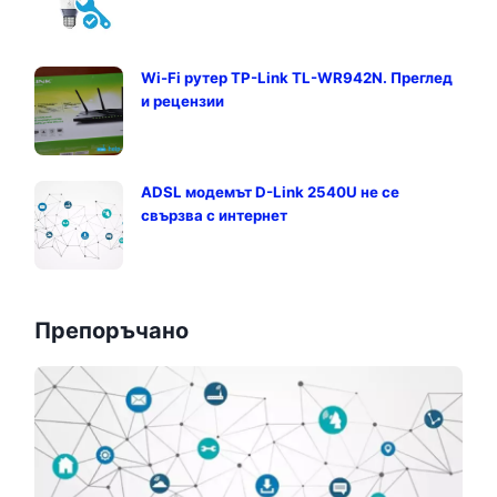
Wi-Fi рутер TP-Link TL-WR942N. Преглед
и рецензии
ADSL модемът D-Link 2540U не се
свързва с интернет
Препоръчано