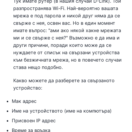
Тук имате рутер (в нашия случай D-Link). Той
разпространява Wi-Fi. Най-вероятно вашата
мрежа е под парола и никой друг няма да се
свърже с нея, освен вас. Но в един момент
имате въпрос: "ами ако някой хакне мрежата
ми и се свърже с нея?" Възможно е да има и
други причини, поради които може да се
нуждаете от списък на свързани устройства
към безжичната мрежа, но в повечето случаи
става нещо подобно.
Какво можете да разберете за свързаното
устройство:
Мак адрес
Име на устройството (име на компютъра)
Присвоен IP адрес
Време за връзка